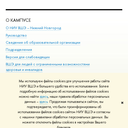
О КАМПУСЕ
ОБ
О НИУ ВШЭ – Нижний Новгород
Бак
Руководство
Маг
Сведения об образовательной организации
Вт
Подразделения
Вы
Версия для слабовидящих
Ку
ВШЭ для людей с ограниченными возможностями
Пр
здоровья и инвалидов
Рег
Единая платежная страница
Яз
Мы используем файлы cookies для улучшения работы сайта
Вы
НИУ ВШЭ и большего удобства его использования. Более
подробную информацию об использовании файлов cookies
Обр
можно найти
здесь
, наши правила обработки персональных
данных –
здесь
. Продолжая пользоваться сайтом, вы
✖
Редактору
подтверждаете, что были проинформированы об
© НИУ ВШЭ 1993–2026
Адреса и контакты
Условия использования
использовании файлов cookies сайтом НИУ ВШЭ и согласны
с нашими правилами обработки персональных данных. Вы
материалов
Политика конфиденциальности
Карта сайта
можете отключить файлы cookies в настройках Вашего
Шрифты HSE Sans и HSE Slab разработаны в
Школе дизайна НИУ ВШЭ
браузера.