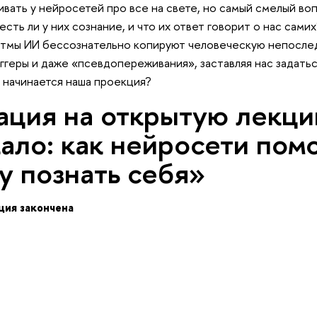
вать у нейросетей про все на свете, но самый смелый во
есть ли у них сознание, и что их ответ говорит о нас сами
ритмы ИИ бессознательно копируют человеческую непосле
геры и даже «псевдопереживания», заставляя нас задатьс
и начинается наша проекция?
ация на открытую лекц
кало: как нейросети пом
у познать себя»
ция закончена