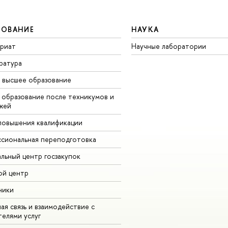
ЗОВАНИЕ
НАУКА
вриат
Научные лаборатории
ратура
высшее образование
образование после техникумов и
жей
повышения квалификации
сиональная переподготовка
альный центр госзакупок
ой центр
ники
ая связь и взаимодействие с
телями услу