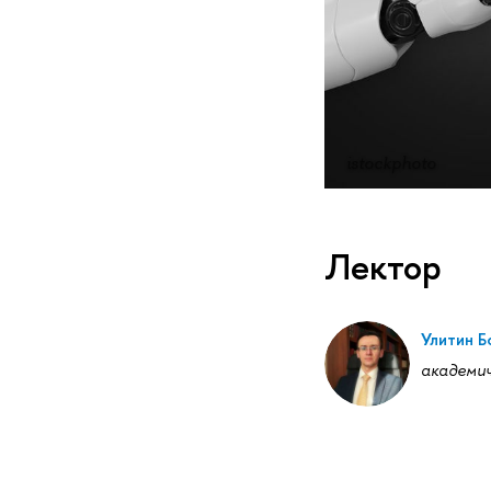
istockphoto
Лектор
Улитин Б
академич