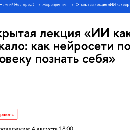
Нижний Новгород)
Мероприятия
Открытая лекция «ИИ как зер
рытая лекция «ИИ ка
кало: как нейросети п
овеку познать себя»
ершено
оведения: 4 августа 18:00