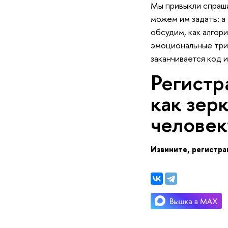
Мы привыкли спраши
можем им задать: а 
обсудим, как алго
эмоциональные триг
заканчивается код 
Регистр
как зер
человек
Извините, регистра