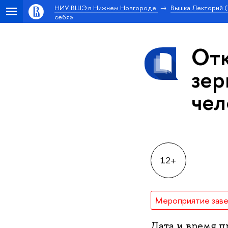
НИУ ВШЭ в Нижнем Новгороде
ышка.Лекторий (
себя»
Отк
зер
чел
12+
Мероприятие зав
Дата и время пр