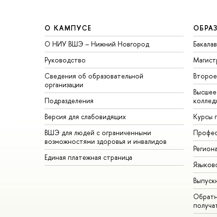
О КАМПУСЕ
ОБРА
О НИУ ВШЭ – Нижний Новгород
Бакала
Руководство
Магист
Сведения об образовательной
торое 
организации
ысшее 
Подразделения
коллед
ерсия для слабовидящих
Курсы 
ШЭ для людей с ограниченными
Профес
озможностями здоровья и инвалидо
Регион
Единая платежная страница
Языков
ыпуск
Обратн
получа