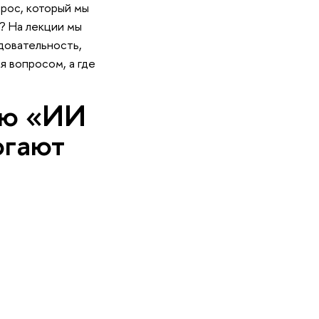
прос, который мы
х? На лекции мы
довательность,
я вопросом, а где
ию «ИИ
огают