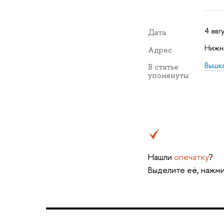
4 авг
Дата
Нижни
Адрес
ышка
статье
упомянуты
Нашли
опечатку
?
ыделите её, нажмит