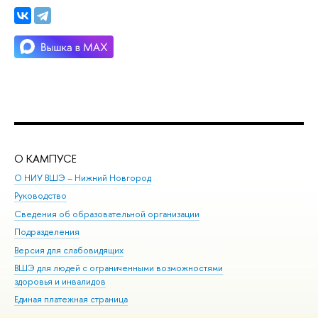
О КАМПУСЕ
ОБ
О НИУ ВШЭ – Нижний Новгород
Бак
Руководство
Маг
Сведения об образовательной организации
Вт
Подразделения
Вы
Версия для слабовидящих
Ку
ВШЭ для людей с ограниченными возможностями
Пр
здоровья и инвалидов
Рег
Единая платежная страница
Яз