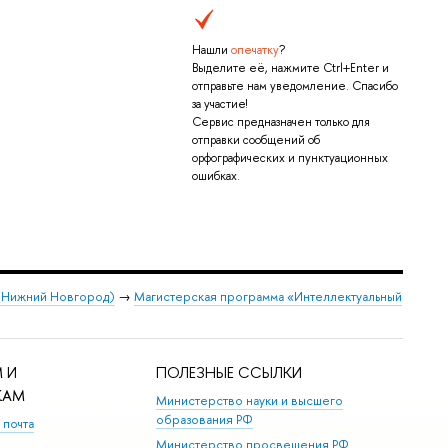
Нашли
опечатку
?
Выделите её, нажмите Ctrl+Enter и
отправьте нам уведомление. Спасибо
за участие!
Сервис предназначен только для
отправки сообщений об
орфографических и пунктуационных
ошибках.
 (Нижний Новгород)
→
Магистерская программа «Интеллектуальный
 И
ПОЛЕЗНЫЕ ССЫЛКИ
КАМ
Министерство науки и высшего
образования РФ
 почта
Министерство просвещения РФ