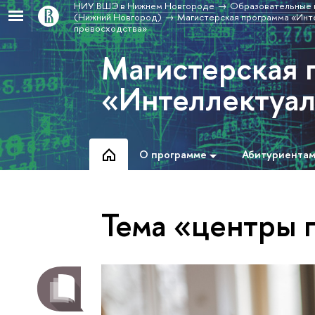
НИУ ВШЭ в Нижнем Новгороде
Образовательные 
(Нижний Новгород)
Магистерская программа «Инт
превосходства»
Магистерская 
«Интеллектуал
О программе
Абитуриента
Тема «центры 