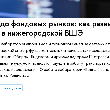
до фондовых рынков: как разв
и в нижегородской ВШЭ
лаборатория алгоритмов и технологий анализа сетевых с
рокий спектр фундаментальных и прикладных исследован
ниями: Сбером, Яндексом и другими лидерами IT-отрасли.
щают науку, но и позволяют улучшить работу транспорта к
еские исследования. О работе лаборатории «Вышка.Главн
рием Калягиным.
ревосходства