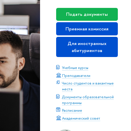
Подать документы
Приемная комиссия
Для иностранных
абитуриентов
Учебные курсы
Преподаватели
Число студентов и вакантные
места
Документы образовательной
программы
Расписание
Академический совет