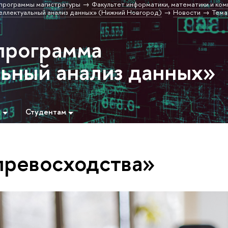
программы магистратуры
Факультет информатики, математики и ко
еллектуальный анализ данных» (Нижний Новгород)
Новости
Тема
программа
ьный анализ данных»
м
Студентам
превосходства»