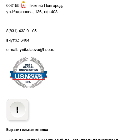
603155
Нижний Новгород
,
ул.Родионова, 136, оф.408
8(831) 432-01-05
внутр.: 6404
e-mail: ynikolaeva@hse.ru
Выразительная кнопка
для предложений и замечаний, направленных на улучшение