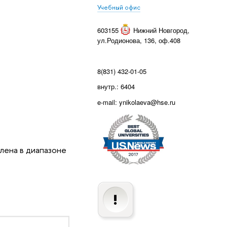
Учебный офис
603155
Нижний Новгород
,
ул.Родионова, 136, оф.408
8(831) 432-01-05
внутр.: 6404
e-mail: ynikolaeva@hse.ru
влена в диапазоне