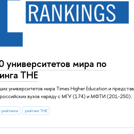
0 университетов мира по
инга THE
их университетов мира Тimes Higher Education и предста
 российских вузов наряду с МГУ (174) и МФТИ (201-250).
 рейтинги
рейтинг THE