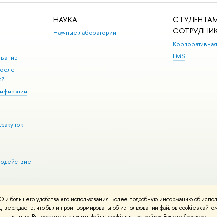
НАУКА
СТУДЕНТАМ
СОТРУДНИ
Научные лаборатории
Корпоративная
LMS
ование
после
ей
лификации
сзакупок
модействие
 и большего удобства его использования. Более подробную информацию об испол
ния материалов
Политика конфиденциальности
Карта сайта
подтверждаете, что были проинформированы об использовании файлов cookies сай
 ВШЭ
данных. Вы можете отключить файлы cookies в настройках Вашего браузера.