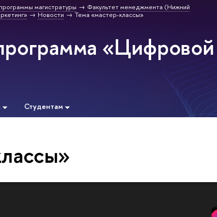
программы магистратуры
Факультет менеджмента (Нижний
ркетинг»
Новости
Тема «мастер-классы»
программа «Цифровой
м
Студентам
классы»