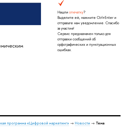
Нашли
опечатку
?
Выделите её, нажмите Ctrl+Enter и
отправьте нам уведомление. Спасибо
за участие!
Сервис предназначен только для
отправки сообщений об
демическим
орфографических и пунктуационных
ошибках.
кая программа «Цифровой маркетинг»
→
Новости
→
Тема