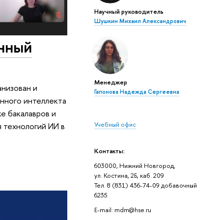
Научный руководитель
Шушкин Михаил Александрович
енный
Менеджер
низован и
Гапонова Надежда Сергеевна
енного интеллекта
е бакалавров и
Учебный офис
 технологий ИИ в
Контакты:
603000, Нижний Новгород,
ул. Костина, 2Б, каб. 209
Тел. 8 (831) 436-74-09 добавочный
6235
E-mail: mdm@hse.ru