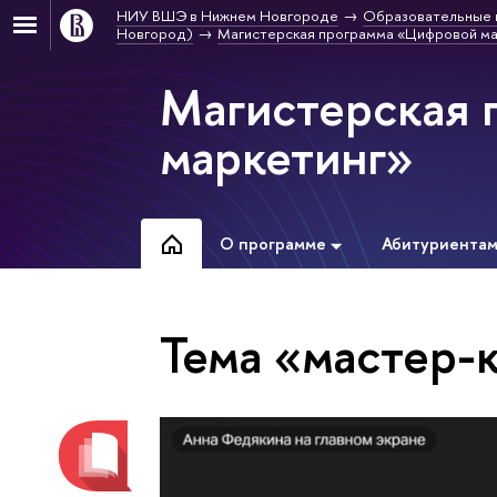
НИУ ВШЭ в Нижнем Новгороде
Образовательные 
Новгород)
Магистерская программа «Цифровой ма
Магистерская 
маркетинг»
О программе
Абитуриента
Тема «мастер-