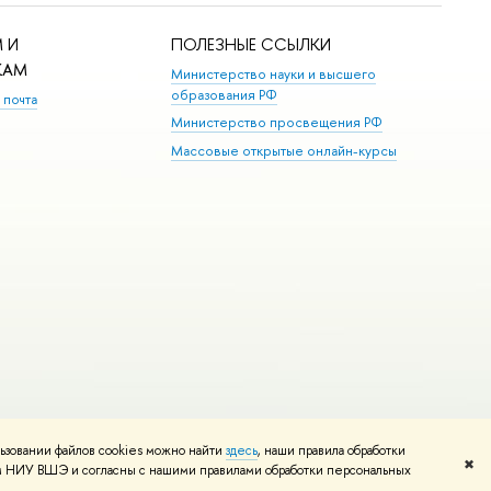
 И
ПОЛЕЗНЫЕ ССЫЛКИ
КАМ
Министерство науки и высшего
образования РФ
 почта
Министерство просвещения РФ
Массовые открытые онлайн-курсы
ьзовании файлов cookies можно найти
здесь
, наши правила обработки
Редактору
✖
том НИУ ВШЭ и согласны с нашими правилами обработки персональных