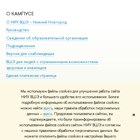
О КАМПУСЕ
ОБ
О НИУ ВШЭ – Нижний Новгород
Бак
Руководство
Маг
Сведения об образовательной организации
Вт
Подразделения
Вы
Версия для слабовидящих
Ку
ВШЭ для людей с ограниченными возможностями
Пр
здоровья и инвалидов
Рег
Единая платежная страница
Яз
Вы
Мы используем файлы cookies для улучшения работы сайта
Обр
НИУ ВШЭ и большего удобства его использования. Более
подробную информацию об использовании файлов cookies
можно найти
здесь
, наши правила обработки персональных
данных –
здесь
. Продолжая пользоваться сайтом, вы
✖
Редактору
подтверждаете, что были проинформированы об
© НИУ ВШЭ 1993–2026
Адреса и контакты
Условия использования
использовании файлов cookies сайтом НИУ ВШЭ и согласны
с нашими правилами обработки персональных данных. Вы
материалов
Политика конфиденциальности
Карта сайта
можете отключить файлы cookies в настройках Вашего
Шрифты HSE Sans и HSE Slab разработаны в
Школе дизайна НИУ ВШЭ