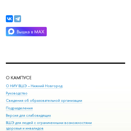
О КАМПУСЕ
ОБ
О НИУ ВШЭ – Нижний Новгород
Бак
Руководство
Маг
Сведения об образовательной организации
Вт
Подразделения
Вы
Версия для слабовидящих
Ку
ВШЭ для людей с ограниченными возможностями
Пр
здоровья и инвалидов
Рег