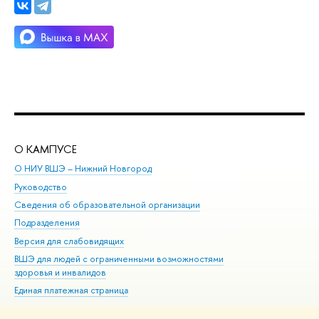
О КАМПУСЕ
ОБ
О НИУ ВШЭ – Нижний Новгород
Бак
Руководство
Маг
Сведения об образовательной организации
Вт
Подразделения
Вы
Версия для слабовидящих
Ку
ВШЭ для людей с ограниченными возможностями
Пр
здоровья и инвалидов
Рег
Единая платежная страница
Яз
Вы