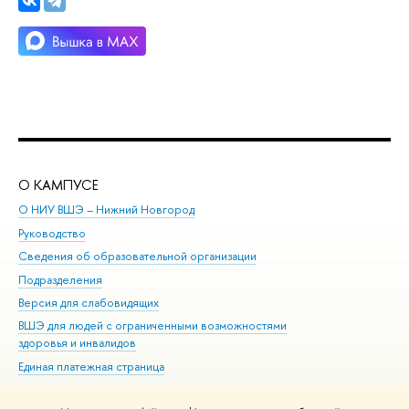
О КАМПУСЕ
ОБ
О НИУ ВШЭ – Нижний Новгород
Бак
Руководство
Маг
Сведения об образовательной организации
Вт
Подразделения
Вы
Версия для слабовидящих
Ку
ВШЭ для людей с ограниченными возможностями
Пр
здоровья и инвалидов
Рег
Единая платежная страница
Яз
Вы