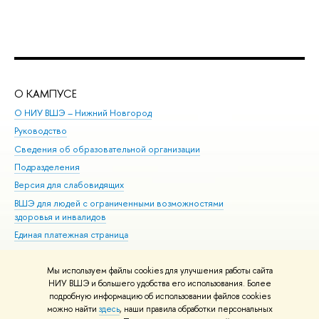
О КАМПУСЕ
ОБ
О НИУ ВШЭ – Нижний Новгород
Бак
Руководство
Маг
Сведения об образовательной организации
Вт
Подразделения
Вы
Версия для слабовидящих
Ку
ВШЭ для людей с ограниченными возможностями
Пр
здоровья и инвалидов
Рег
Единая платежная страница
Яз
Вы
Мы используем файлы cookies для улучшения работы сайта
Обр
НИУ ВШЭ и большего удобства его использования. Более
подробную информацию об использовании файлов cookies
можно найти
здесь
, наши правила обработки персональных