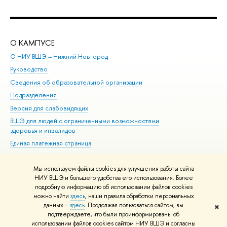
О КАМПУСЕ
ОБ
О НИУ ВШЭ – Нижний Новгород
Бак
Руководство
Маг
Сведения об образовательной организации
Вт
Подразделения
Вы
Версия для слабовидящих
Ку
ВШЭ для людей с ограниченными возможностями
Пр
здоровья и инвалидов
Рег
Единая платежная страница
Яз
Вы
Мы используем файлы cookies для улучшения работы сайта
Обр
НИУ ВШЭ и большего удобства его использования. Более
подробную информацию об использовании файлов cookies
можно найти
здесь
, наши правила обработки персональных
данных –
здесь
. Продолжая пользоваться сайтом, вы
✖
Редактору
подтверждаете, что были проинформированы об
© НИУ ВШЭ 1993–2026
Адреса и контакты
Условия использования
использовании файлов cookies сайтом НИУ ВШЭ и согласны