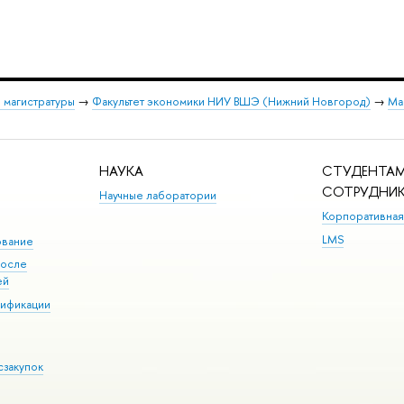
 магистратуры
→
Факультет экономики НИУ ВШЭ (Нижний Новгород)
→
Ма
НАУКА
СТУДЕНТАМ
СОТРУДНИ
Научные лаборатории
Корпоративная
LMS
ование
после
ей
лификации
сзакупок