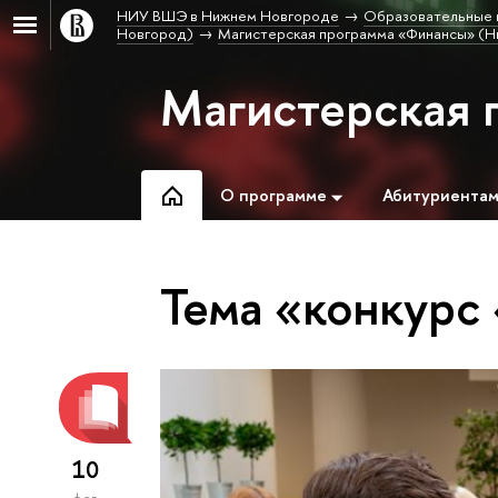
НИУ ВШЭ в Нижнем Новгороде
Образовательные 
Новгород)
Магистерская программа «Финансы» (Н
Магистерская 
О программе
Абитуриента
Тема «конкурс
10