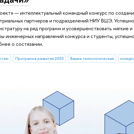
роект» — интеллектуальный командный конкурс по создан
стриальных партнеров и подразделений НИУ ВШЭ. Успешно
истратуру на ряд программ и усовершенствовать мягкие и
ры инженерных направлений конкурса и студенты, успешн
бнее о состязании.
астию
Программа развития 2030
Вышка технологическая
конкур