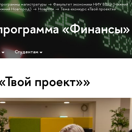
программы магистратуры
Факультет экономики НИУ ВШЭ (Нижний
ижний Новгород)
Новости
Тема «конкурс «Твой проект»»
программа «Финансы»
м
Студентам
 «Твой проект»»