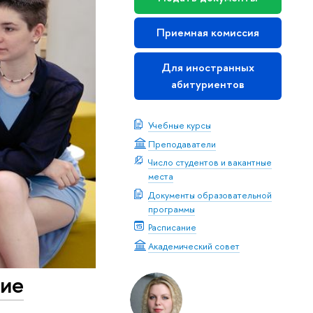
Приемная комиссия
Для иностранных
абитуриентов
Учебные курсы
Преподаватели
Число студентов и вакантные
места
Документы образовательной
программы
Расписание
Академический совет
ние