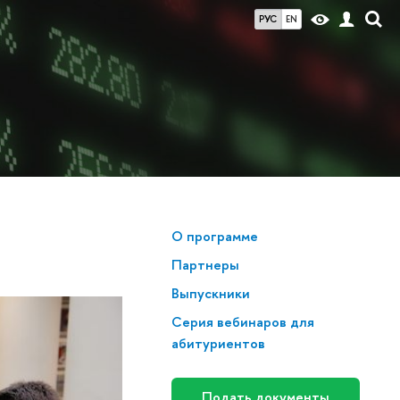
РУС
EN
О программе
Партнеры
Выпускники
Серия вебинаров для
абитуриентов
Подать документы