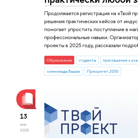
Продолжается регистрация на «Твой п
решения практических кейсов от инду
помогает упростить поступление в маг
профессиональные навыки. Организато
проекты в 2025 году, рассказали подро
Образование
студенты
приглашение к уч
олимпиады Вышки
Приоритет 2030
13
янв
2026