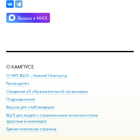
О КАМПУСЕ
ОБ
О НИУ ВШЭ – Нижний Новгород
Бак
Руководство
Маг
Сведения об образовательной организации
Вт
Подразделения
Вы
Версия для слабовидящих
Ку
ВШЭ для людей с ограниченными возможностями
Пр
здоровья и инвалидов
Рег
Единая платежная страница
Яз
Вы