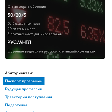
Очная форма обучения
30/20/5
30 бюджетных мест
20 платных мест
5 платных мест для иностранцев
РУС/АНГЛ
Обучение ведется на русском или английском языках
Абитуриентам:
Паспорт программы
Будущая профессия
Траектории поступления
Подготовка