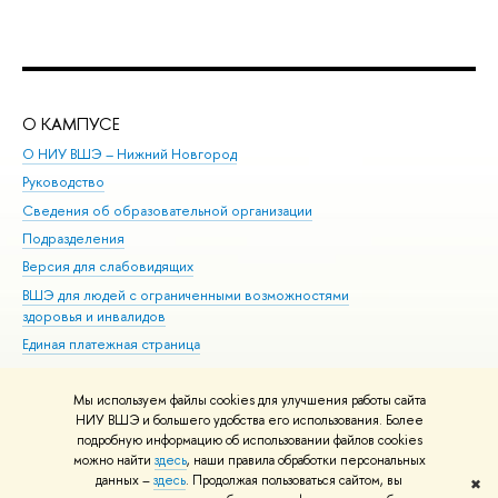
О КАМПУСЕ
ОБ
О НИУ ВШЭ – Нижний Новгород
Бак
Руководство
Маг
Сведения об образовательной организации
то
Подразделения
ыс
ерсия для слабовидящих
Ку
ШЭ для людей с ограниченными возможностями
Пр
здоровья и инвалидо
Рег
Единая платежная страница
Яз
ып
Мы используем файлы cookies для улучшения работы сайта
Обр
НИУ ВШЭ и большего удобства его использования. Более
подробную информацию об использовании файлов cookies
можно найти
здесь
, наши правила обработки персональных
данных –
здесь
. Продолжая пользоваться сайтом, вы
✖