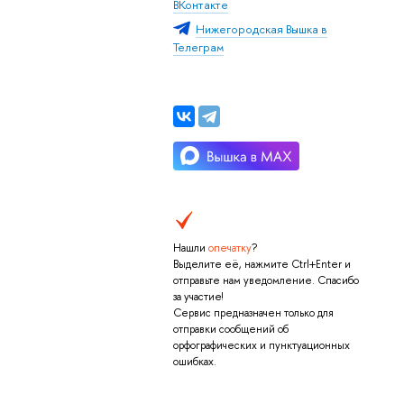
Контакте
Нижегородская Вышка
Телеграм
Нашли
опечатку
?
ыделите её, нажмите Ctrl+Enter и
отправьте нам уведомление. Спасибо
за участие!
Сервис предназначен только для
отправки сообщений о
орфографических и пунктуационных
ошибках.