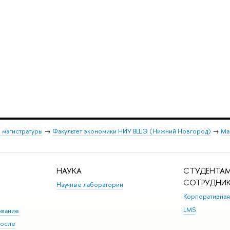
 магистратуры
→
Факультет экономики НИУ ВШЭ (Нижний Новгород)
→
Ма
НАУКА
СТУДЕНТАМ
СОТРУДНИ
Научные лаборатории
Корпоративная
LMS
ование
после