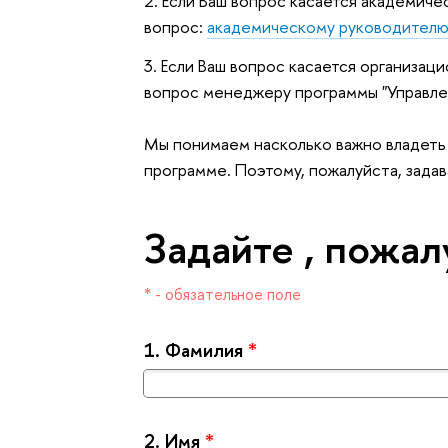
2. Если Ваш вопрос касается академич
опрос:
академическому руководител
3. Если Ваш вопрос касается организац
опрос менеджеру программы "Управле
Мы понимаем насколько важно владет
программе. Поэтому, пожалуйста, задав
Задайте , пожал
* - обязательное поле
1.
Фамилия
*
2.
Имя
*