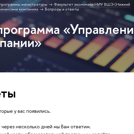
программы магистратуры
Факультет экономики НИУ ВШЭ (Нижний
финансами компании»
опросы и ответы
программа «Управлен
мпании»
еты
торые у вас появились.
и через несколько дней мы Вам ответим.