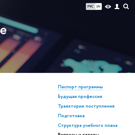
РУС
EN
ие
Паспорт программы
Будущая профессия
Траектории поступления
Подготовка
Структура учебного плана
опросы и ответы