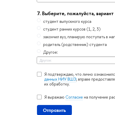
7.
ыберите, пожалуйста, вариант
студент выпускного курса
студент ранних курсов (1, 2, 3)
закончил вуз, планирую поступать в м
родитель (родственник) студента
Другое:
Я подтверждаю, что лично ознакомилс
данных НИУ ВШЭ
, вправе предоставл
их обработку.
Я выражаю
Согласие
на получение ра
Отправить