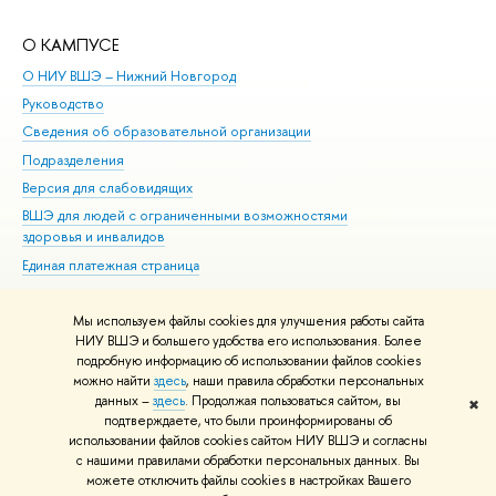
О КАМПУСЕ
ОБ
О НИУ ВШЭ – Нижний Новгород
Бак
Руководство
Маг
Сведения об образовательной организации
Вт
Подразделения
Вы
Версия для слабовидящих
Ку
ВШЭ для людей с ограниченными возможностями
Пр
здоровья и инвалидов
Рег
Единая платежная страница
Яз
Вы
Мы используем файлы cookies для улучшения работы сайта
Обр
НИУ ВШЭ и большего удобства его использования. Более
подробную информацию об использовании файлов cookies
можно найти
здесь
, наши правила обработки персональных
данных –
здесь
. Продолжая пользоваться сайтом, вы
✖
Редактору
подтверждаете, что были проинформированы об
© НИУ ВШЭ 1993–2026
Адреса и контакты
Условия использования
использовании файлов cookies сайтом НИУ ВШЭ и согласны
с нашими правилами обработки персональных данных. Вы
материалов
Политика конфиденциальности
Карта сайта
можете отключить файлы cookies в настройках Вашего
Шрифты HSE Sans и HSE Slab разработаны в
Школе дизайна НИУ ВШЭ