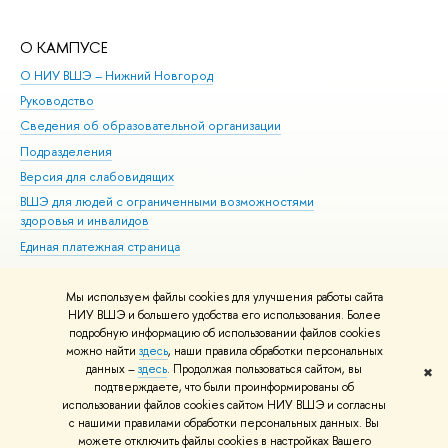
О КАМПУСЕ
ОБ
О НИУ ВШЭ – Нижний Новгород
Бак
Руководство
Маг
Сведения об образовательной организации
Вт
Подразделения
Вы
Версия для слабовидящих
Ку
ВШЭ для людей с ограниченными возможностями
Пр
здоровья и инвалидов
Рег
Единая платежная страница
Яз
Вы
Мы используем файлы cookies для улучшения работы сайта
Обр
НИУ ВШЭ и большего удобства его использования. Более
подробную информацию об использовании файлов cookies
можно найти
здесь
, наши правила обработки персональных
данных –
здесь
. Продолжая пользоваться сайтом, вы
✖
Редактору
подтверждаете, что были проинформированы об
© НИУ ВШЭ 1993–2026
Адреса и контакты
Условия использования
использовании файлов cookies сайтом НИУ ВШЭ и согласны
с нашими правилами обработки персональных данных. Вы
материалов
Политика конфиденциальности
Карта сайта
можете отключить файлы cookies в настройках Вашего
Шрифты HSE Sans и HSE Slab разработаны в
Школе дизайна НИУ ВШЭ