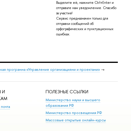
Выделите её, нажмите Ctrl+Enter и
отправьте нам уведомление. Спасибо
за участие!
Сервис предназначен только для
отправки сообщений об
орфографических и пунктуационных
ошибках.
кая программа «Управление организациями и проектами»
→
 И
ПОЛЕЗНЫЕ ССЫЛКИ
КАМ
Министерство науки и высшего
образования РФ
 почта
Министерство просвещения РФ
Массовые открытые онлайн-курсы