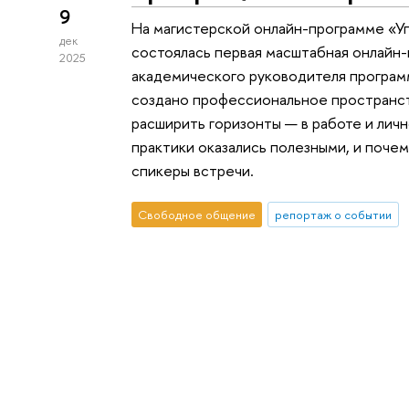
9
На магистерской онлайн-программе «Уп
дек
состоялась первая масштабная онлайн-
2025
академического руководителя програм
создано профессиональное пространст
расширить горизонты — в работе и личн
практики оказались полезными, и поче
спикеры встречи.
Свободное общение
репортаж о событии