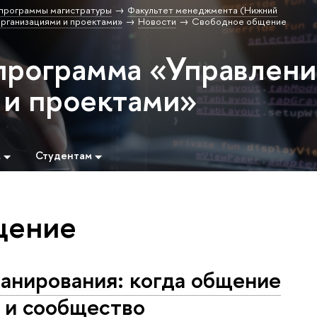
программы магистратуры
Факультет менеджмента (Нижний
рганизациями и проектами»
Новости
Свободное общение
программа «Управлен
 и проектами»
м
Студентам
щение
ланирования: когда общение
 и сообщество