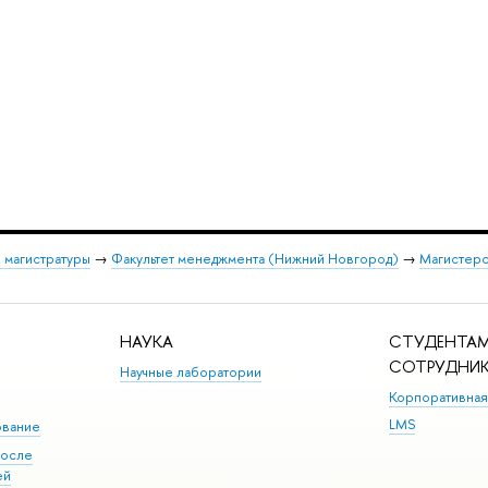
 магистратуры
→
Факультет менеджмента (Нижний Новгород)
→
Магистерс
НАУКА
СТУДЕНТАМ
СОТРУДНИ
Научные лаборатории
Корпоративная
LMS
ование
после
ей