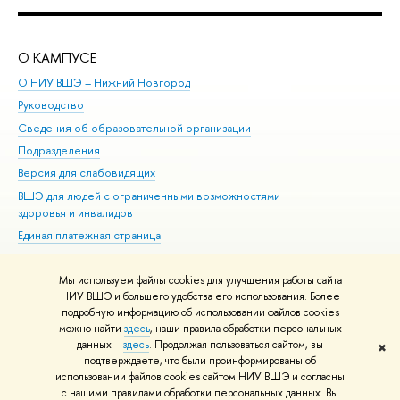
О КАМПУСЕ
ОБ
О НИУ ВШЭ – Нижний Новгород
Бак
Руководство
Маг
Сведения об образовательной организации
Вт
Подразделения
Вы
Версия для слабовидящих
Ку
ВШЭ для людей с ограниченными возможностями
Пр
здоровья и инвалидов
Рег
Единая платежная страница
Яз
Вы
Мы используем файлы cookies для улучшения работы сайта
Обр
НИУ ВШЭ и большего удобства его использования. Более
подробную информацию об использовании файлов cookies
можно найти
здесь
, наши правила обработки персональных
данных –
здесь
. Продолжая пользоваться сайтом, вы
✖
Редактору
подтверждаете, что были проинформированы об
© НИУ ВШЭ 1993–2026
Адреса и контакты
Условия использования
использовании файлов cookies сайтом НИУ ВШЭ и согласны
с нашими правилами обработки персональных данных. Вы
материалов
Политика конфиденциальности
Карта сайта