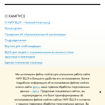
О КАМПУСЕ
ОБ
О НИУ ВШЭ – Нижний Новгород
Бак
Руководство
Маг
Сведения об образовательной организации
Вт
Подразделения
Вы
Версия для слабовидящих
Ку
ВШЭ для людей с ограниченными возможностями
Пр
здоровья и инвалидов
Рег
Единая платежная страница
Яз
Вы
Мы используем файлы cookies для улучшения работы сайта
Обр
НИУ ВШЭ и большего удобства его использования. Более
подробную информацию об использовании файлов cookies
можно найти
здесь
, наши правила обработки персональных
данных –
здесь
. Продолжая пользоваться сайтом, вы
✖
Редактору
подтверждаете, что были проинформированы об
© НИУ ВШЭ 1993–2026
Адреса и контакты
Условия использования
использовании файлов cookies сайтом НИУ ВШЭ и согласны
с нашими правилами обработки персональных данных. Вы
материалов
Политика конфиденциальности
Карта сайта