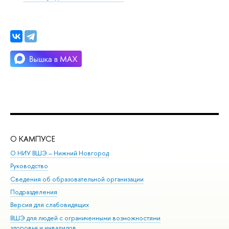
О КАМПУСЕ
ОБ
О НИУ ВШЭ – Нижний Новгород
Бак
Руководство
Маг
Сведения об образовательной организации
Вт
Подразделения
Вы
Версия для слабовидящих
Ку
ВШЭ для людей с ограниченными возможностями
Пр
здоровья и инвалидов