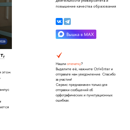
деятельности университета и
повышение качества образования
т,
Нашли
опечатку
?
Выделите её, нажмите Ctrl+Enter и
и этом
отправьте нам уведомление. Спасибо
о
за участие!
Сервис предназначен только для
ампус
отправки сообщений об
орфографических и пунктуационных
ошибках.
ы
ается