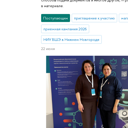
способы подачи документов и многое другое, — 
в материале.
Поступающим
приглашение к участию
маг
приемная кампания 2026
НИУ ВШЭ в Нижнем Новгороде
22 июня