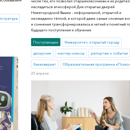
рассказываем
числе тех, кто позволил старшеклассникам и их родите
насладиться атмосферой Дня открытых дверей
Нижегородской Вышки - неформальной, открытой и
истратура
неожиданно тёплой, в которой даже самые сложные в
и сомнения трансформировались в четкий и понятный п
будущего поступления и обучения.
Поступающим
Университет, открытый городу
дискуссии
мастер-классы
репортаж о событии
бакалавриат
Образовательная программа «Психол
23 апреля