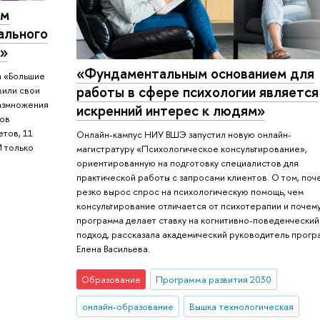
ем
ального
ы»
«Фундаментальным основанием для
а «Большие
работы в сфере психологии является
вили свои
азмножения
искренний интерес к людям»
ков
етов, 11
Онлайн-кампус НИУ ВШЭ запустил новую онлайн-
И только
магистратуру «Психологическое консультирование»,
ориентированную на подготовку специалистов для
практической работы с запросами клиентов. О том, поч
резко вырос спрос на психологическую помощь, чем
консультирование отличается от психотерапии и почем
знесе»
программа делает ставку на когнитивно-поведенческий
подход, рассказала академический руководитель прог
Елена Васильева.
Образование
Программа развития 2030
онлайн-образование
Вышка технологическая