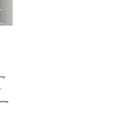
ему
у
раммы