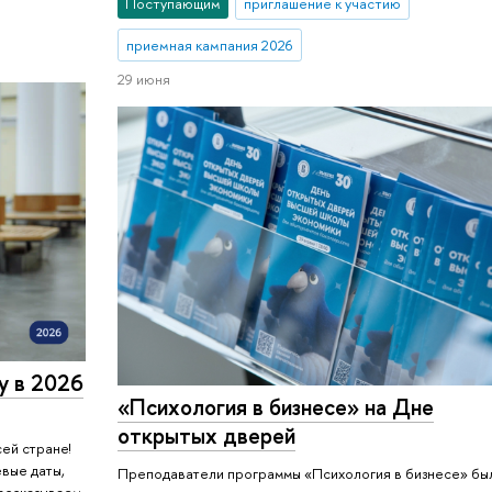
Поступающим
приглашение к участию
й Новгород
приемная кампания 2026
29 июня
у в 2026
«Психология в бизнесе» на Дне
открытых дверей
сей стране!
евые даты,
Преподаватели программы «Психология в бизнесе» бы