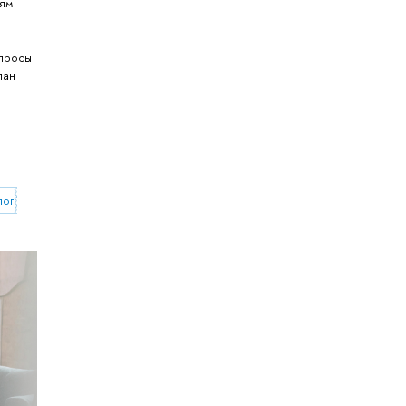
лям
опросы
лан
огия в бизнесе»