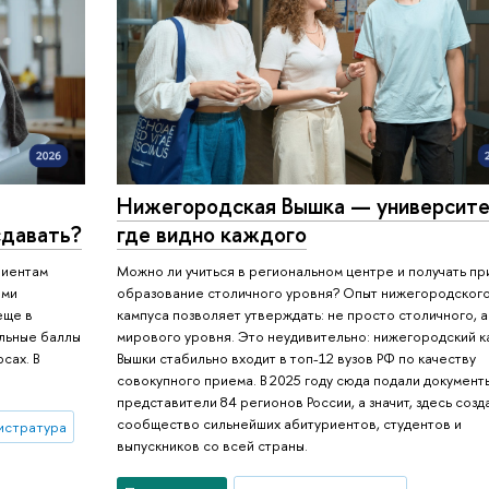
Нижегородская Вышка — университе
сдавать?
где видно каждого
риентам
Можно ли учиться в региональном центре и получать пр
ыми
образование столичного уровня? Опыт нижегородског
еще в
кампуса позволяет утверждать: не просто столичного, а
альные баллы
мирового уровня. Это неудивительно: нижегородский к
сах. В
Вышки стабильно входит в топ-12 вузов РФ по качеству
совокупного приема. В 2025 году сюда подали документ
представители 84 регионов России, а значит, здесь созд
сообщество сильнейших абитуриентов, студентов и
истратура
выпускников со всей страны.