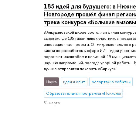
185 идей для будущего: в Нижн
Новгороде прошёл финал регион
трека конкурса «Большие вызов
В Анкудиновской школе состоялся финал конкурс
вызовы», где 185 талантливых участников предста
инновационные проекты. От микроклонального р
вишни до разработок в сфере ИИ — идеи участни
поражают масштабом и новизной. 19 муниципалит
научных направлений, полгода упорной работы… 
лучшие отправятся покорять «Сириус»!
Наука
идеи и опыт
репортаж о событии
Образовательная программа «Психология в би
31 марта