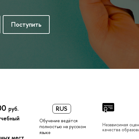
Поступить
00
RUS
руб.
учебный
Обучение ведётся
Независимая оце
полностью на русском
качества образов
языке
тных мест