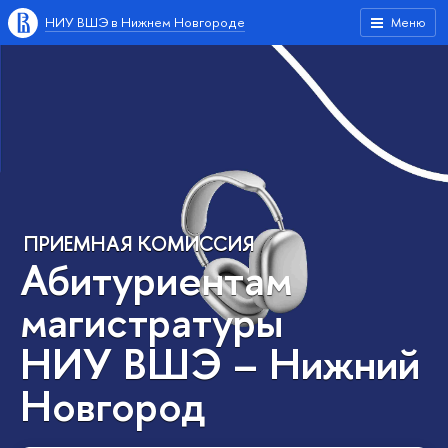
НИУ ВШЭ в Нижнем Новгороде
Меню
ПРИЕМНАЯ КОМИССИЯ
Абитуриентам
магистратуры
НИУ ВШЭ – Нижний
Новгород