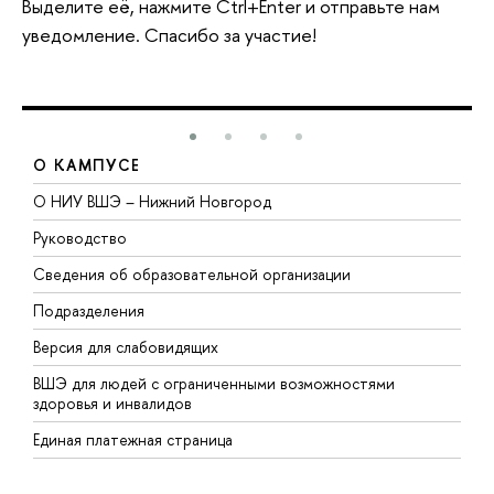
Выделите её, нажмите Ctrl+Enter и отправьте нам
уведомление. Спасибо за участие!
О КАМПУСЕ
О НИУ ВШЭ – Нижний Новгород
Б
Руководство
М
Сведения об образовательной организации
В
Подразделения
В
Версия для слабовидящих
К
ВШЭ для людей с ограниченными возможностями
П
здоровья и инвалидов
Р
Единая платежная страница
Я
В