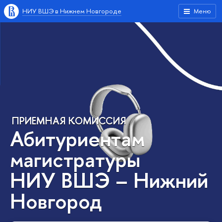
НИУ ВШЭ в Нижнем Новгороде
Меню
ПРИЕМНАЯ КОМИССИЯ
Абитуриентам
магистратуры
НИУ ВШЭ – Нижний
Новгород