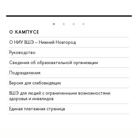
О КАМПУСЕ
О НИУ ВШЭ – Нижний Новгород
Б
Руководство
М
Сведения об образовательной организации
В
Подразделения
В
Версия для слабовидящих
К
ВШЭ для людей с ограниченными возможностями
П
здоровья и инвалидов
Р
Единая платежная страница
Я
В
О