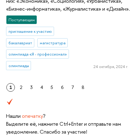
них: «Экономика», «Социология», «Урбанистика»,
«Бизнес-информатика», «Журналистика» и «Дизайн».
Поступающим
приглашение к участию
бакалавриат
магистратура
олимпиада «Я - профессионал»
олимпиады
24 октября, 2024 г.
1
2
3
4
5
6
7
8
Нашли
опечатку
?
Выделите её, нажмите Ctrl+Enter и отправьте нам
уведомление. Спасибо за участие!