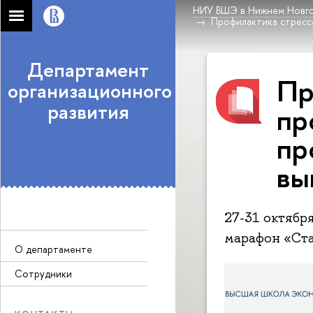
НИУ ВШЭ в Нижнем Новг
Профилактика стресс
Департамент
Пр
организационного
развития
пр
пр
вы
27-31 октябр
марафон «Ста
О департаменте
Сотрудники