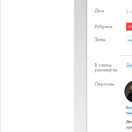
Дата
1 
Рубрики
О
Темы
м
Де
В статье
упомянуты
Персоны
Вас
Ни
Де
ор