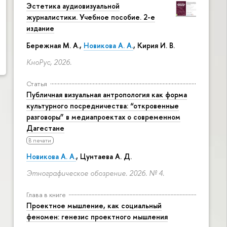
Эстетика аудиовизуальной
журналистики. Учебное пособие. 2-е
издание
Бережная М. А.,
Новикова А. А.
, Кирия И. В.
КноРус, 2026.
Статья
Публичная визуальная антропология как форма
культурного посредничества: “откровенные
разговоры” в медиапроектах о современном
Дагестане
В печати
Новикова А. А.
, Цунтаева А. Д.
Этнографическое обозрение. 2026. № 4.
Глава в книге
Проектное мышление, как социальный
феномен: генезис проектного мышления