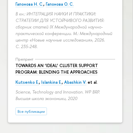
Гапонова Н. С.
,
Гапонова О. С.
В кн.: ИНТЕГРАЦИЯ НАУКИ И ПРАКТИКИ:
СТРАТЕГИИ ДЛЯ УСТОЙЧИВОГО РАЗВИТИЯ:
сборник статей IX Международной научно-
практической конференции. М.: Международный
центр «Новые научные исследования», 2026.
С. 235-248.
Препринт
TOWARDS AN ‘IDEAL’ CLUSTER SUPPORT
PROGRAM: BLENDING THE APPROACHES
Kutsenko E.
,
Islankina E.
,
Abashkin V.
et al.
Science, Technology and Innovation. WP BRP.
Высшая школа экономики, 2020
Все публикации