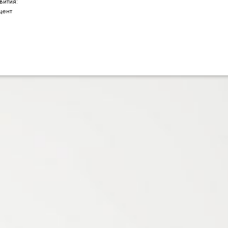
вития:
цент