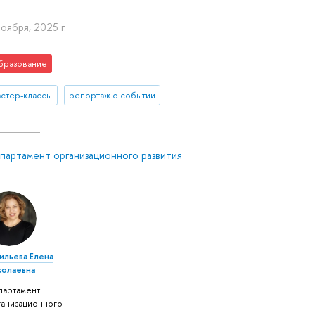
ноября, 2025 г.
бразование
астер-классы
репортаж о событии
партамент организационного развития
ильева Елена
колаевна
партамент
ганизационного