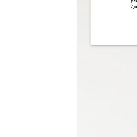
раз
До