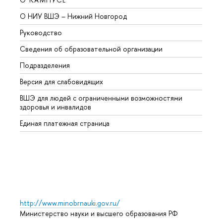
О НИУ ВШЭ – Нижний Новгород
Бакал
Руководство
Магис
Сведения об образовательной организации
Второ
Подразделения
Высше
Версия для слабовидящих
Курсы
ВШЭ для людей с ограниченными возможностями
Профе
здоровья и инвалидов
Регио
Единая платежная страница
Языко
Выпус
Обрат
http://www.minobrnauki.gov.ru/
Министерство науки и высшего образования РФ