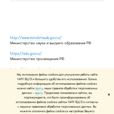
Языко
Выпус
Обрат
http://www.minobrnauki.gov.ru/
Министерство науки и высшего образования РФ
https://edu.gov.ru/
Министерство просвещения РФ
https://elearning.hse.ru/mooc
Массовые открытые онлайн-курсы
Мы используем файлы cookies для улучшения работы сайта
НИУ ВШЭ и большего удобства его использования. Более
подробную информацию об использовании файлов cookies
можно найти
здесь
, наши правила обработки персональных
© НИУ ВШЭ 1993–2026
Адреса и контакты
Условия
данных –
здесь
. Продолжая пользоваться сайтом, вы
✖
подтверждаете, что были проинформированы об
использования материалов
Политика конфиденциальности
использовании файлов cookies сайтом НИУ ВШЭ и согласны
Карта сайта
с нашими правилами обработки персональных данных. Вы
можете отключить файлы cookies в настройках Вашего
Редактору