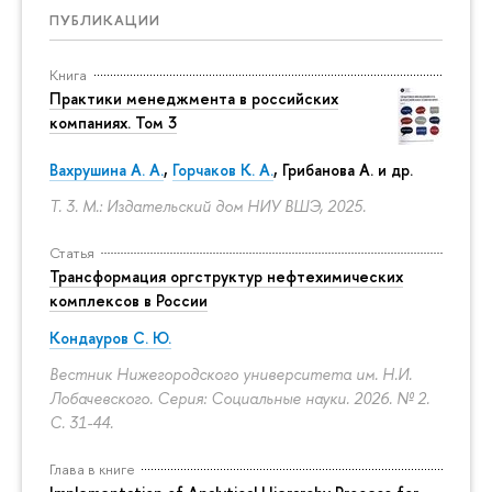
ПУБЛИКАЦИИ
Книга
Практики менеджмента в российских
компаниях. Том 3
Вахрушина А. А.
,
Горчаков К. А.
, Грибанова А. и др.
Т. 3. М.: Издательский дом НИУ ВШЭ, 2025.
Статья
Трансформация оргструктур нефтехимических
комплексов в России
Кондауров С. Ю.
Вестник Нижегородского университета им. Н.И.
Лобачевского. Серия: Социальные науки. 2026. № 2.
С. 31-44.
Глава в книге