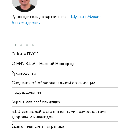
Руководитель департамента
–
Шушкин Михаил
Александрович
О КАМПУСЕ
ОБР
О НИУ ВШЭ – Нижний Новгород
Бакал
Руководство
Магис
Сведения об образовательной организации
Второ
Подразделения
Высше
Версия для слабовидящих
Курсы
ВШЭ для людей с ограниченными возможностями
Профе
здоровья и инвалидов
Регио
Единая платежная страница