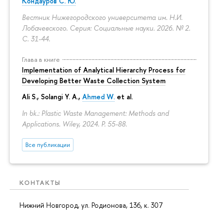
Кондауров С. Ю.
Вестник Нижегородского университета им. Н.И.
Лобачевского. Серия: Социальные науки. 2026. № 2.
С. 31-44.
Глава в книге
Implementation of Analytical Hierarchy Process for
Developing Better Waste Collection System
Ali S., Solangi Y. A.,
Ahmed W.
et al.
In bk.: Plastic Waste Management: Methods and
Applications. Wiley, 2024.
P. 55-88.
Все публикации
КОНТАКТЫ
Нижний Новгород, ул. Родионова, 136, к. 307