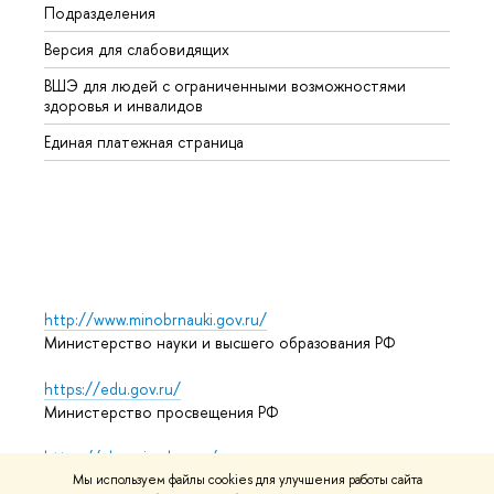
Подразделения
Высше
Версия для слабовидящих
Курсы
ВШЭ для людей с ограниченными возможностями
Профе
здоровья и инвалидов
Регио
Единая платежная страница
Языко
Выпус
Обрат
http://www.minobrnauki.gov.ru/
Министерство науки и высшего образования РФ
https://edu.gov.ru/
Министерство просвещения РФ
https://elearning.hse.ru/mooc
Массовые открытые онлайн-курсы
Мы используем файлы cookies для улучшения работы сайта