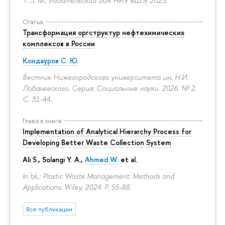
Т. 3. М.: Издательский дом НИУ ВШЭ, 2025.
Статья
Трансформация оргструктур нефтехимических
комплексов в России
Кондауров С. Ю.
Вестник Нижегородского университета им. Н.И.
Лобачевского. Серия: Социальные науки. 2026. № 2.
С. 31-44.
Глава в книге
Implementation of Analytical Hierarchy Process for
Developing Better Waste Collection System
Ali S., Solangi Y. A.,
Ahmed W.
et al.
In bk.: Plastic Waste Management: Methods and
Applications. Wiley, 2024.
P. 55-88.
Все публикации