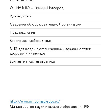
О НИУ ВШЭ – Нижний Новгород
Бакал
Руководство
Магис
Сведения об образовательной организации
Второ
Подразделения
Высше
Версия для слабовидящих
Курсы
ВШЭ для людей с ограниченными возможностями
Профе
здоровья и инвалидов
Регио
Единая платежная страница
Языко
Выпус
Обрат
http://www.minobrnauki.gov.ru/
Министерство науки и высшего образования РФ