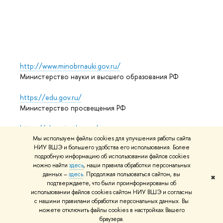
Выпус
Обрат
http://www.minobrnauki.gov.ru/
Министерство науки и высшего образования РФ
https://edu.gov.ru/
Министерство просвещения РФ
https://elearning.hse.ru/mooc
Массовые открытые онлайн-курсы
Мы используем файлы cookies для улучшения работы сайта
НИУ ВШЭ и большего удобства его использования. Более
подробную информацию об использовании файлов cookies
можно найти
здесь
, наши правила обработки персональных
данных –
здесь
. Продолжая пользоваться сайтом, вы
© НИУ ВШЭ 1993–2026
Адреса и контакты
Условия
✖
подтверждаете, что были проинформированы об
использования материалов
Политика конфиденциальности
использовании файлов cookies сайтом НИУ ВШЭ и согласны
Карта сайта
с нашими правилами обработки персональных данных. Вы
можете отключить файлы cookies в настройках Вашего
Редактору
браузера.