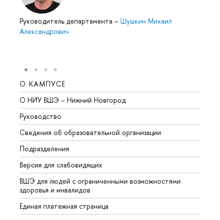
Руководитель департамента
–
Шушкин Михаил
Александрович
О КАМПУСЕ
ОБР
О НИУ ВШЭ – Нижний Новгород
Бакал
Руководство
Магис
Сведения об образовательной организации
Второ
Подразделения
Высше
Версия для слабовидящих
Курсы
ВШЭ для людей с ограниченными возможностями
Профе
здоровья и инвалидов
Регио
Единая платежная страница
Языко