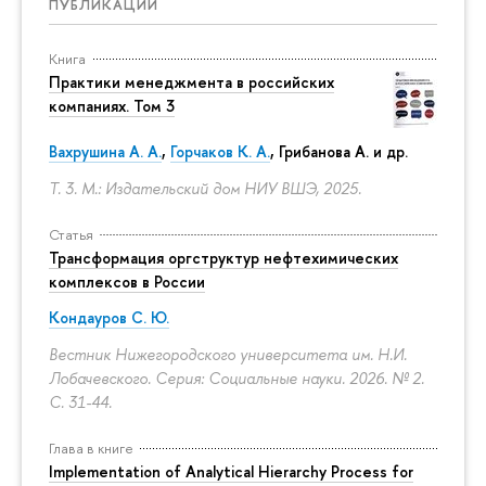
ПУБЛИКАЦИИ
Книга
Практики менеджмента в российских
компаниях. Том 3
Вахрушина А. А.
,
Горчаков К. А.
, Грибанова А. и др.
Т. 3. М.: Издательский дом НИУ ВШЭ, 2025.
Статья
Трансформация оргструктур нефтехимических
комплексов в России
Кондауров С. Ю.
Вестник Нижегородского университета им. Н.И.
Лобачевского. Серия: Социальные науки. 2026. № 2.
С. 31-44.
Глава в книге
Implementation of Analytical Hierarchy Process for