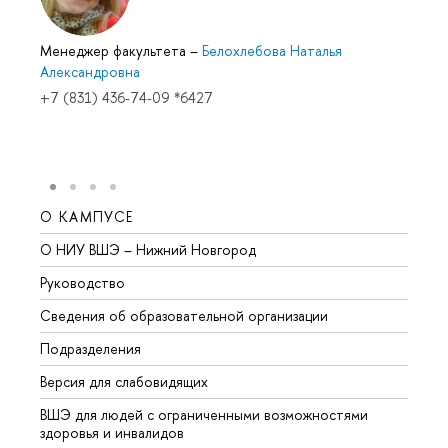
Менеджер факультета
–
Белохлебова Наталья
Александровна
+7 (831) 436-74-09 *6427
О КАМПУСЕ
ОБР
О НИУ ВШЭ – Нижний Новгород
Бакал
Руководство
Магис
Сведения об образовательной организации
Второ
Подразделения
Высше
Версия для слабовидящих
Курсы
ВШЭ для людей с ограниченными возможностями
Профе
здоровья и инвалидов
Регио