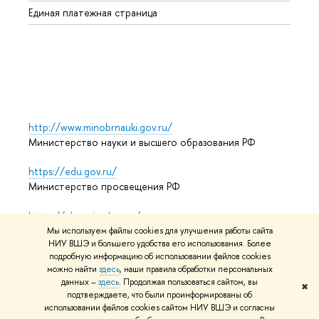
Единая платежная страница
Языко
Выпус
Обрат
http://www.minobrnauki.gov.ru/
Министерство науки и высшего образования РФ
https://edu.gov.ru/
Министерство просвещения РФ
https://elearning.hse.ru/mooc
Массовые открытые онлайн-курсы
Мы используем файлы cookies для улучшения работы сайта
НИУ ВШЭ и большего удобства его использования. Более
подробную информацию об использовании файлов cookies
можно найти
здесь
, наши правила обработки персональных
© НИУ ВШЭ 1993–2026
Адреса и контакты
Условия
данных –
здесь
. Продолжая пользоваться сайтом, вы
✖
подтверждаете, что были проинформированы об
использования материалов
Политика конфиденциальности
использовании файлов cookies сайтом НИУ ВШЭ и согласны
Карта сайта