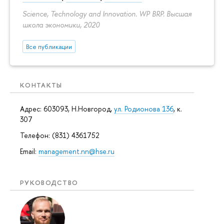
Science, Technology and Innovation. WP BRP. Высшая
школа экономики, 2020
Все публикации
КОНТАКТЫ
Адрес: 603093, Н.Новгород,
ул. Родионова 136
, к.
307
Телефон: (831) 4361752
Email:
management.nn@hse.ru
РУКОВОДСТВО