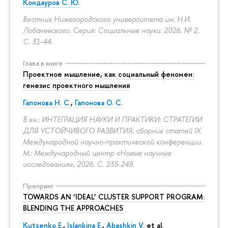
Кондауров С. Ю.
Вестник Нижегородского университета им. Н.И.
Лобачевского. Серия: Социальные науки. 2026. № 2.
С. 31-44.
Глава в книге
Проектное мышление, как социальный феномен:
генезис проектного мышления
Гапонова Н. С.
,
Гапонова О. С.
В кн.: ИНТЕГРАЦИЯ НАУКИ И ПРАКТИКИ: СТРАТЕГИИ
ДЛЯ УСТОЙЧИВОГО РАЗВИТИЯ: сборник статей IX
Международной научно-практической конференции.
М.: Международный центр «Новые научные
исследования», 2026.
С. 235-248.
Препринт
TOWARDS AN ‘IDEAL’ CLUSTER SUPPORT PROGRAM:
BLENDING THE APPROACHES
Kutsenko E.
,
Islankina E.
,
Abashkin V.
et al.