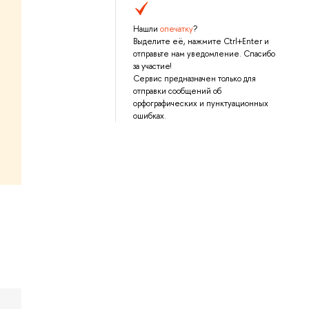
Нашли
опечатку
?
Выделите её, нажмите Ctrl+Enter и
отправьте нам уведомление. Спасибо
за участие!
Сервис предназначен только для
отправки сообщений об
орфографических и пунктуационных
ошибках.