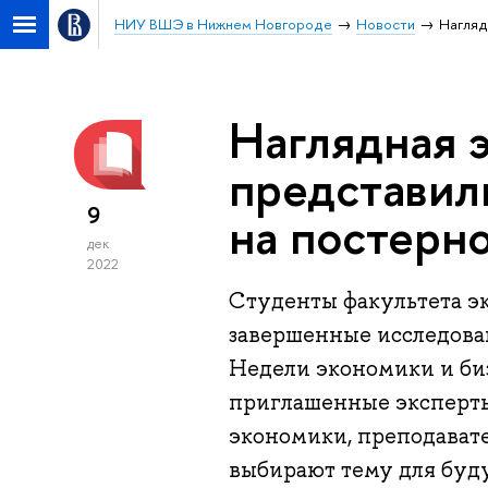
НИУ ВШЭ в Нижнем Новгороде
Новости
Нагляд
Наглядная 
представил
9
на постерн
дек
2022
Студенты факультета э
завершенные исследован
Недели экономики и би
приглашенные эксперты
экономики, преподавате
выбирают тему для буд