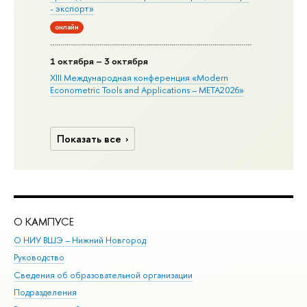
- экспорт»
онлайн
1 октября – 3 октября
XIII Международная конференция «Modern
Econometric Tools and Applications – META2026»
Показать все
О КАМПУСЕ
ОБ
О НИУ ВШЭ – Нижний Новгород
Бак
Руководство
Маг
Сведения об образовательной организации
Вт
Подразделения
Вы