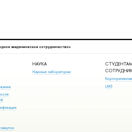
одное академическое сотрудничество»
НАУКА
СТУДЕНТАМ
СОТРУДНИ
Научные лаборатории
Корпоративная
LMS
ование
после
ей
лификации
сзакупок