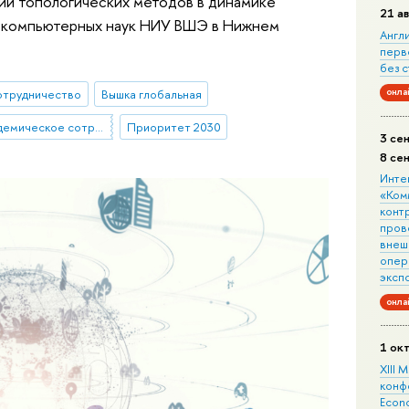
ии топологических методов в динамике
21 а
и компьютерных наук НИУ ВШЭ в Нижнем
Англ
перв
без 
онла
отрудничество
Вышка глобальная
Международное академическое сотрудничество
Приоритет 2030
3 се
8 се
Инте
«Ком
конт
пров
внеш
опера
эксп
онла
1 ок
XIII
конф
Econo