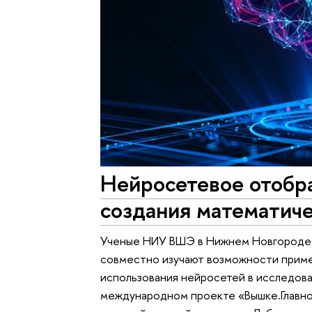
Нейросетевое отобр
создания математич
Ученые НИУ ВШЭ в Нижнем Новгороде и
совместно изучают возможности прим
использования нейросетей в исследов
международном проекте «Вышке.Главно