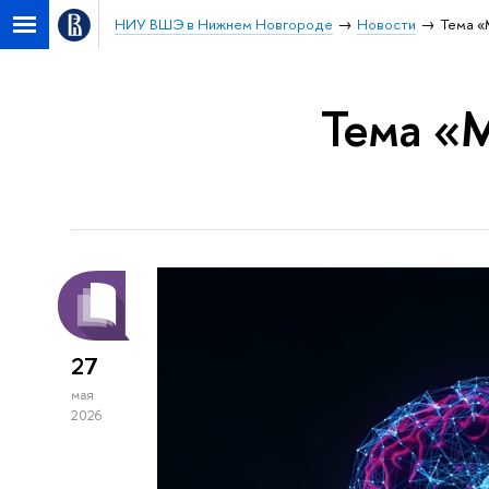
НИУ ВШЭ в Нижнем Новгороде
Новости
Тема «
Тема «
27
мая
2026