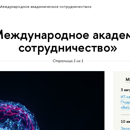
Международное академическое сотрудничество»
Международное акаде
сотрудничество»
Страница 1 из 1
М
3 авг
ИТ-ка
Подр
«ВыШ
10 ав
Экск