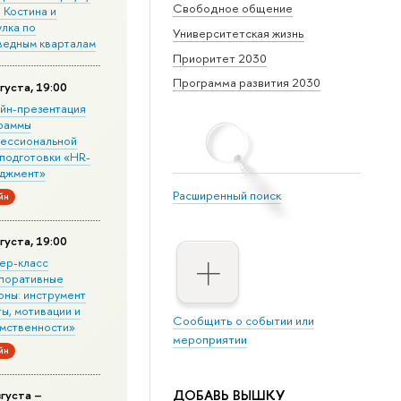
Свободное общение
. Костина и
улка по
Университетская жизнь
ведным кварталам
Приоритет 2030
Программа развития 2030
густа, 19:00
йн-презентация
раммы
ессиональной
подготовки «HR-
джмент»
Расширенный поиск
йн
густа, 19:00
ер-класс
поративные
оны: инструмент
ы, мотивации и
Сообщить о событии или
мственности»
мероприятии
йн
ДОБАВЬ ВЫШКУ
вгуста –