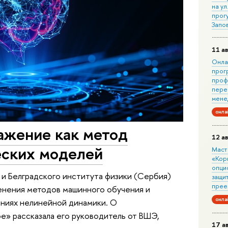
на ул
прог
Запо
11 ав
Онла
прог
проф
пере
мене
онла
ажение как метод
12 ав
еских моделей
Маст
«Кор
опци
 Белградского института физики (Сербия)
защит
прее
енения методов машинного обучения и
онла
аниях нелинейной динамики. О
е» рассказала его руководитель от ВШЭ,
17 а