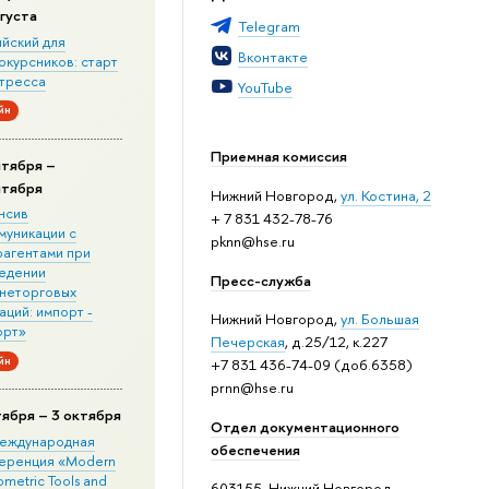
вгуста
Telegram
ийский для
Вконтакте
окурсников: старт
стресса
YouTube
йн
Приемная комиссия
нтября –
нтября
Нижний Новгород,
ул. Костина, 2
нсив
+ 7 831 432-78-76
муникации с
pknn@hse.ru
рагентами при
едении
Пресс-служба
неторговых
ций: импорт -
Нижний Новгород,
ул. Большая
орт»
Печерская
, д.25/12, к.227
йн
+7 831 436-74-09 (доб.6358)
prnn@hse.ru
тября – 3 октября
Отдел документационного
 Международная
обеспечения
еренция «Modern
metric Tools and
603155, Нижний Новгород,