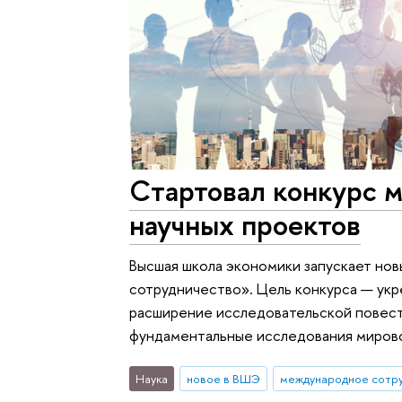
Cтартовал конкурс 
научных проектов
Высшая школа экономики запускает но
сотрудничество». Цель конкурса — ук
расширение исследовательской повестк
фундаментальные исследования мирово
Наука
новое в ВШЭ
международное сотр