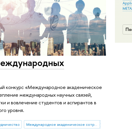
Appli
META
По
международных
вый конкурс «Международное академическое
репление международных научных связей,
и и вовлечение студентов и аспирантов в
го уровня.
удничество
Международное академическое сотрудничество