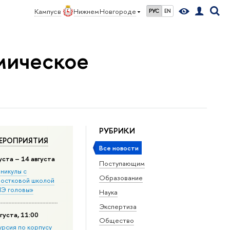
Кампус в
Нижнем Новгороде
РУС
EN
мическое
РУБРИКИ
ЕРОПРИЯТИЯ
Все новости
уста – 14 августа
Поступающим
никулы с
Образование
остковой школой
Э головы»
Наука
Экспертиза
густа, 11:00
Общество
урсия по корпусу