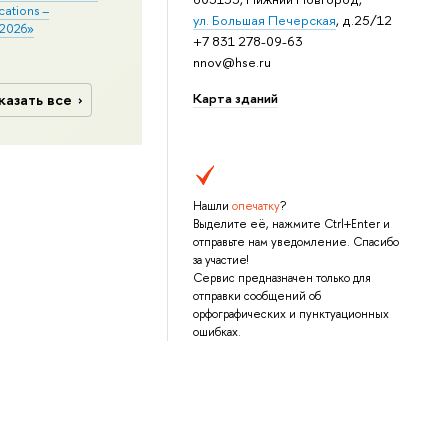
cations –
ул. Большая Печерская
, д.25/12
2026»
+7 831 278-09-63
nnov@hse.ru
Карта зданий
казать все
Нашли
опечатку
?
Выделите её, нажмите Ctrl+Enter и
отправьте нам уведомление. Спасибо
за участие!
Сервис предназначен только для
отправки сообщений об
орфографических и пунктуационных
ошибках.