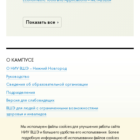
Показать все
О КАМПУСЕ
ОБ
О НИУ ВШЭ – Нижний Новгород
Бак
Руководство
Маг
Сведения об образовательной организации
Вт
Подразделения
Вы
Версия для слабовидящих
Ку
ВШЭ для людей с ограниченными возможностями
Пр
здоровья и инвалидов
Рег
Единая платежная страница
Яз
Мы используем файлы cookies для улучшения работы сайта
Вы
НИУ ВШЭ и большего удобства его использования. Более
подробную информацию об использовании файлов cookies
Обр