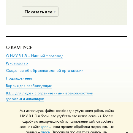
Показать все
О КАМПУСЕ
ОБ
О НИУ ВШЭ – Нижний Новгород
Бак
Руководство
Маг
Сведения об образовательной организации
Вт
Подразделения
Вы
Версия для слабовидящих
Ку
ВШЭ для людей с ограниченными возможностями
Пр
здоровья и инвалидов
Рег
Единая платежная страница
Яз
Мы используем файлы cookies для улучшения работы сайта
Вы
НИУ ВШЭ и большего удобства его использования. Более
подробную информацию об использовании файлов cookies
Обр
можно найти
здесь
, наши правила обработки персональных
данных –
здесь
. Продолжая пользоваться сайтом, вы