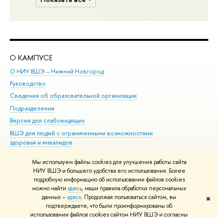
О КАМПУСЕ
ОБ
О НИУ ВШЭ – Нижний Новгород
Бак
Руководство
Маг
Сведения об образовательной организации
Вт
Подразделения
Вы
Версия для слабовидящих
Ку
ВШЭ для людей с ограниченными возможностями
Пр
здоровья и инвалидов
Рег
Единая платежная страница
Яз
Мы используем файлы cookies для улучшения работы сайта
Вы
НИУ ВШЭ и большего удобства его использования. Более
подробную информацию об использовании файлов cookies
Обр
можно найти
здесь
, наши правила обработки персональных
данных –
здесь
. Продолжая пользоваться сайтом, вы
✖
Редактору
подтверждаете, что были проинформированы об
© НИУ ВШЭ 1993–2026
Адреса и контакты
Условия использования
использовании файлов cookies сайтом НИУ ВШЭ и согласны