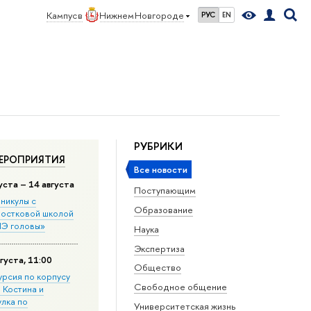
Кампус в
Нижнем Новгороде
РУС
EN
РУБРИКИ
ЕРОПРИЯТИЯ
Все новости
уста – 14 августа
Поступающим
никулы с
Образование
остковой школой
Э головы»
Наука
Экспертиза
густа, 11:00
Общество
урсия по корпусу
Свободное общение
. Костина и
улка по
Университетская жизнь