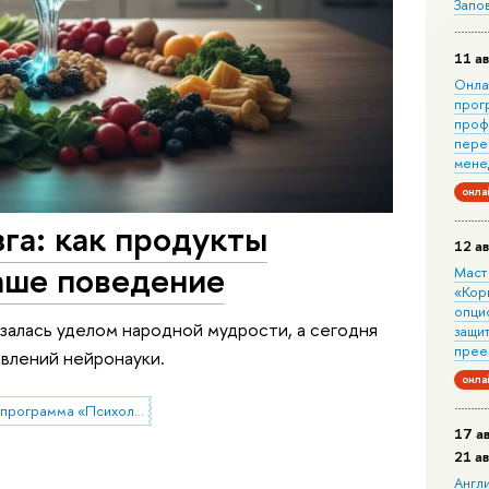
Запо
11 ав
Онла
прог
проф
пере
мене
онла
га: как продукты
12 ав
аше поведение
Маст
«Кор
опци
азалась уделом народной мудрости, а сегодня
защит
прее
авлений нейронауки.
онла
Образовательная программа «Психология в бизнесе»
17 а
21 а
Англ