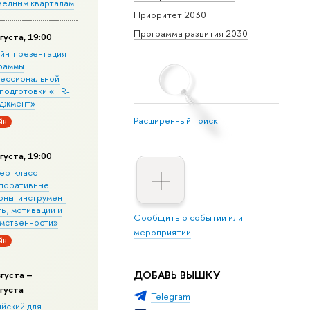
ведным кварталам
Приоритет 2030
Программа развития 2030
густа, 19:00
йн-презентация
раммы
ессиональной
подготовки «HR-
джмент»
Расширенный поиск
йн
густа, 19:00
ер-класс
поративные
оны: инструмент
ы, мотивации и
Сообщить о событии или
мственности»
мероприятии
йн
ДОБАВЬ ВЫШКУ
вгуста –
вгуста
Telegram
ийский для