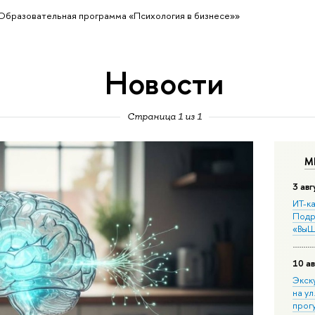
Образовательная программа «Психология в бизнесе»»
Новости
Страница 1 из 1
М
3 авг
ИТ-ка
Подр
«ВыШ
10 ав
Экск
на ул
прог