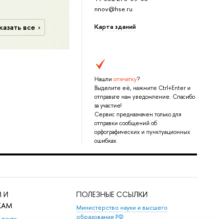
nnov@hse.ru
Карта зданий
казать все
Нашли
опечатку
?
Выделите её, нажмите Ctrl+Enter и
отправьте нам уведомление. Спасибо
за участие!
Сервис предназначен только для
отправки сообщений об
орфографических и пунктуационных
ошибках.
 И
ПОЛЕЗНЫЕ ССЫЛКИ
КАМ
Министерство науки и высшего
образования РФ
 почта