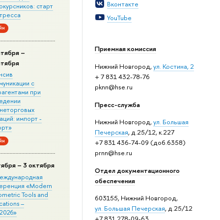
Вконтакте
окурсников: старт
стресса
YouTube
йн
Приемная комиссия
нтября –
нтября
Нижний Новгород,
ул. Костина, 2
нсив
+ 7 831 432-78-76
муникации с
pknn@hse.ru
рагентами при
едении
Пресс-служба
неторговых
ций: импорт -
Нижний Новгород,
ул. Большая
орт»
Печерская
, д.25/12, к.227
йн
+7 831 436-74-09 (доб.6358)
prnn@hse.ru
тября – 3 октября
Отдел документационного
 Международная
обеспечения
еренция «Modern
metric Tools and
603155, Нижний Новгород,
cations –
ул. Большая Печерская
, д.25/12
2026»
+7 831 278-09-63