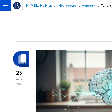
НИУ ВШЭ в Нижнем Новгороде
Новости
Тема «
23
июн
2026