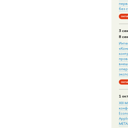
перв
без 
онла
3 се
8 се
Инте
«Ком
конт
пров
внеш
опера
эксп
онла
1 ок
XIII
конф
Econo
Appli
META