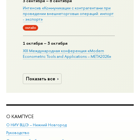
3 сентября – 8 сентября
Интенсив «Коммуникации с контрагентами при
проведении внешнеторговых операций: импорт
- экспорт»
онлайн
1 октября – 3 октября
XIII Международная конференция «Modern
Econometric Tools and Applications – META2026»
Показать все
О КАМПУСЕ
ОБ
О НИУ ВШЭ – Нижний Новгород
Бак
Руководство
Маг