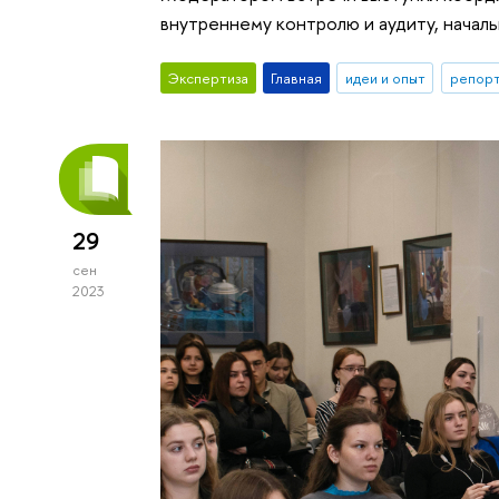
внутреннему контролю и аудиту, нача
Экспертиза
Главная
идеи и опыт
репорт
29
сен
2023