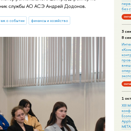
перв
льник службы АО АСЭ Андрей Додонов.
без 
онла
аж о событии
финансы и хозяйство
3 се
8 се
Инте
«Ком
конт
пров
внеш
опера
эксп
онла
1 ок
XIII
конф
Econo
Appli
META