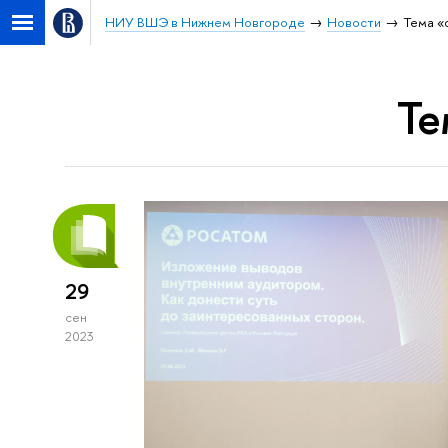
НИУ ВШЭ в Нижнем Новгороде
Новости
Тема «
Те
29
сен
2023