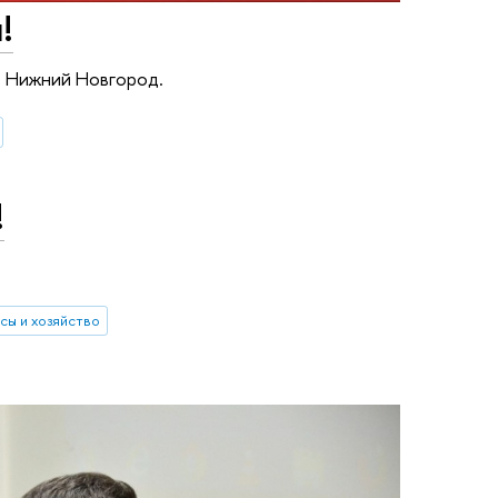
!
 Нижний Новгород.
!
сы и хозяйство