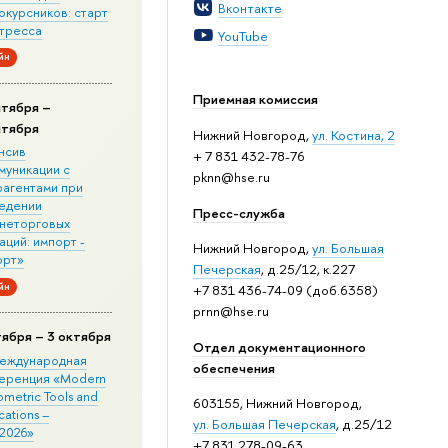
Вконтакте
окурсников: старт
стресса
YouTube
йн
Приемная комиссия
нтября –
нтября
Нижний Новгород,
ул. Костина, 2
нсив
+ 7 831 432-78-76
муникации с
pknn@hse.ru
рагентами при
едении
Пресс-служба
неторговых
ций: импорт -
Нижний Новгород,
ул. Большая
орт»
Печерская
, д.25/12, к.227
йн
+7 831 436-74-09 (доб.6358)
prnn@hse.ru
тября – 3 октября
Отдел документационного
 Международная
обеспечения
еренция «Modern
metric Tools and
603155, Нижний Новгород,
cations –
ул. Большая Печерская
, д.25/12
2026»
+7 831 278-09-63