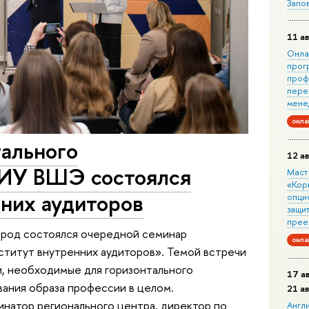
Запо
11 ав
Онла
прог
проф
пере
мене
онла
тального
12 ав
НИУ ВШЭ состоялся
Маст
«Кор
нних аудиторов
опци
защит
прее
род состоялся очередной семинар
онла
ститут внутренних аудиторов». Темой встречи
и, необходимые для горизонтального
17 а
ания образа профессии в целом.
21 а
натор регионального центра, директор по
Англ