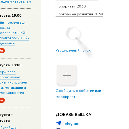
ведным кварталам
Приоритет 2030
Программа развития 2030
густа, 19:00
йн-презентация
раммы
ессиональной
подготовки «HR-
джмент»
Расширенный поиск
йн
густа, 19:00
ер-класс
поративные
оны: инструмент
ы, мотивации и
Сообщить о событии или
мственности»
мероприятии
йн
ДОБАВЬ ВЫШКУ
вгуста –
вгуста
Telegram
ийский для