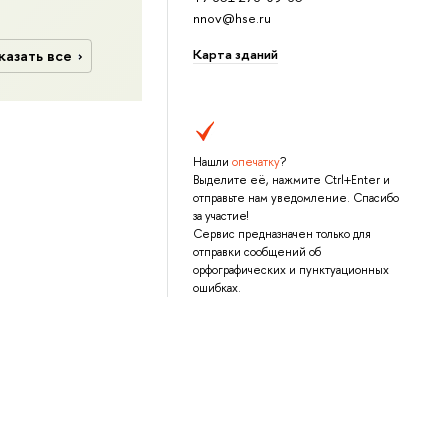
nnov@hse.ru
Карта зданий
казать все
Нашли
опечатку
?
Выделите её, нажмите Ctrl+Enter и
отправьте нам уведомление. Спасибо
за участие!
Сервис предназначен только для
отправки сообщений об
орфографических и пунктуационных
ошибках.