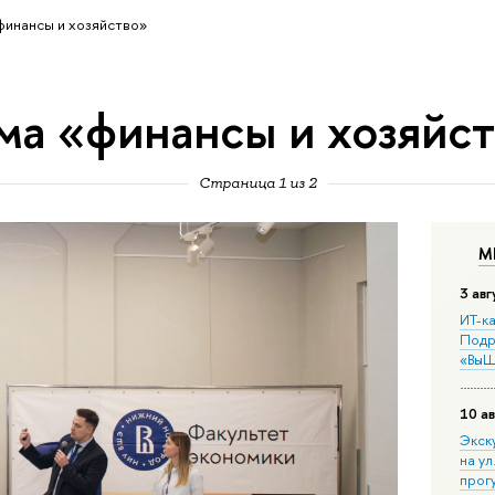
финансы и хозяйство»
ма «финансы и хозяйс
Страница 1 из 2
М
3 авг
ИТ-ка
Подр
«ВыШ
10 ав
Экск
на ул
прог