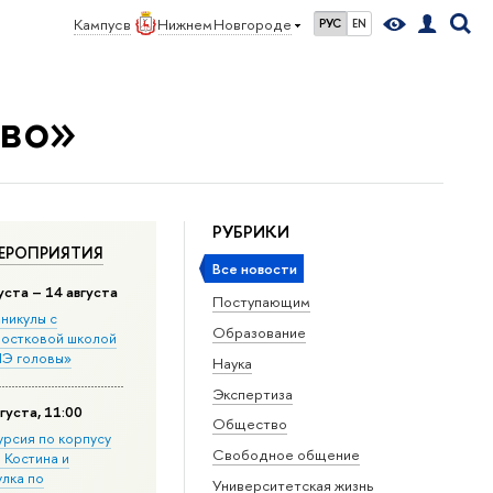
Кампус в
Нижнем Новгороде
РУС
EN
тво»
РУБРИКИ
ЕРОПРИЯТИЯ
Все новости
уста – 14 августа
Поступающим
никулы с
Образование
остковой школой
Э головы»
Наука
Экспертиза
густа, 11:00
Общество
урсия по корпусу
Свободное общение
. Костина и
улка по
Университетская жизнь