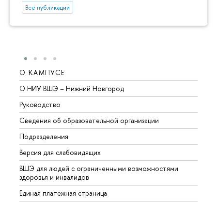
Все публикации
О КАМПУСЕ
ОБР
О НИУ ВШЭ – Нижний Новгород
Бакал
Руководство
Магис
Сведения об образовательной организации
Второ
Подразделения
Высше
Версия для слабовидящих
Курсы
ВШЭ для людей с ограниченными возможностями
Профе
здоровья и инвалидов
Регио
Единая платежная страница
Языко
Выпус