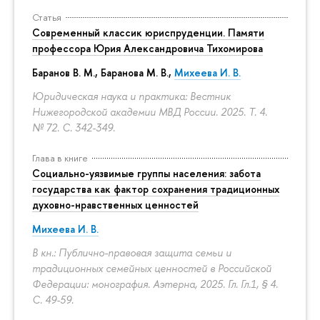
Статья
Современный классик юриспруденции. Памяти
профессора Юрия Александровича Тихомирова
Баранов В. М., Баранова М. В.,
Михеева И. В.
Юридическая наука и практика: Вестник
Нижегородской академии МВД России. 2025. Т. 4.
№ 72.
С. 342-349.
Глава в книге
Социально-уязвимые группы населения: забота
государства как фактор сохранения традиционных
духовно-нравственных ценностей
Михеева И. В.
В кн.: Публично-правовая защита семьи и
традиционных семейных ценностей в Российской
Федерации: монография. Аэтерна, 2025. Гл. Гл.1, § 4.
С. 49-59.