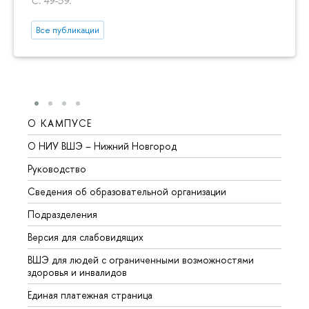
С. 49-59.
Все публикации
О КАМПУСЕ
ОБР
О НИУ ВШЭ – Нижний Новгород
Бакал
Руководство
Магис
Сведения об образовательной организации
Второ
Подразделения
Высше
Версия для слабовидящих
Курсы
ВШЭ для людей с ограниченными возможностями
Профе
здоровья и инвалидов
Регио
Единая платежная страница
Языко