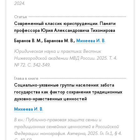
2024.
Статья
Современный классик юриспруденции. Памяти
профессора Юрия Александровича Тихомирова
Баранов В. М., Баранова М. В.,
Михеева И. В.
Юридическая наука и практика: Вестник
Нижегородской академии МВД России. 2025. Т. 4.
№ 72.
С. 342-349.
Глава в книге
Социально-уязвимые группы населения: забота
государства как фактор сохранения традиционных
духовно-нравственных ценностей
Михеева И. В.
В кн.: Публично-правовая защита семьи и
традиционных семейных ценностей в Российской
Федерации: монография. Аэтерна, 2025. Гл. Гл.1, § 4.