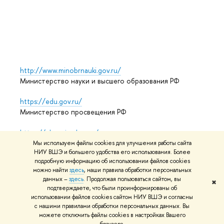
Выпус
Обрат
http://www.minobrnauki.gov.ru/
Министерство науки и высшего образования РФ
https://edu.gov.ru/
Министерство просвещения РФ
https://elearning.hse.ru/mooc
Массовые открытые онлайн-курсы
Мы используем файлы cookies для улучшения работы сайта
НИУ ВШЭ и большего удобства его использования. Более
подробную информацию об использовании файлов cookies
можно найти
здесь
, наши правила обработки персональных
© НИУ ВШЭ 1993–2026
Адреса и контакты
Условия
данных –
здесь
. Продолжая пользоваться сайтом, вы
✖
подтверждаете, что были проинформированы об
использования материалов
Политика конфиденциальности
использовании файлов cookies сайтом НИУ ВШЭ и согласны
Карта сайта
с нашими правилами обработки персональных данных. Вы
можете отключить файлы cookies в настройках Вашего
Редактору