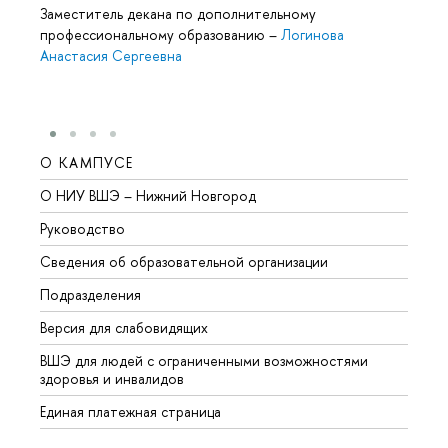
Заместитель декана по дополнительному
профессиональному образованию
–
Логинова
Анастасия Сергеевна
О КАМПУСЕ
ОБР
О НИУ ВШЭ – Нижний Новгород
Бакал
Руководство
Магис
Сведения об образовательной организации
Второ
Подразделения
Высше
Версия для слабовидящих
Курсы
ВШЭ для людей с ограниченными возможностями
Профе
здоровья и инвалидов
Регио
Единая платежная страница
Языко