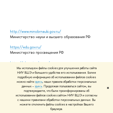
Выпус
Обрат
http://www.minobrnauki.gov.ru/
Министерство науки и высшего образования РФ
https://edu.gov.ru/
Министерство просвещения РФ
https://elearning.hse.ru/mooc
Массовые открытые онлайн-курсы
Мы используем файлы cookies для улучшения работы сайта
НИУ ВШЭ и большего удобства его использования. Более
подробную информацию об использовании файлов cookies
можно найти
здесь
, наши правила обработки персональных
© НИУ ВШЭ 1993–2026
Адреса и контакты
Условия
данных –
здесь
. Продолжая пользоваться сайтом, вы
✖
подтверждаете, что были проинформированы об
использования материалов
Политика конфиденциальности
использовании файлов cookies сайтом НИУ ВШЭ и согласны
Карта сайта
с нашими правилами обработки персональных данных. Вы
можете отключить файлы cookies в настройках Вашего
Редактору
браузера.