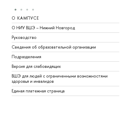
О КАМПУСЕ
ОБР
О НИУ ВШЭ – Нижний Новгород
Бакал
Руководство
Магис
Сведения об образовательной организации
Второ
Подразделения
Высше
Версия для слабовидящих
Курсы
ВШЭ для людей с ограниченными возможностями
Профе
здоровья и инвалидов
Регио
Единая платежная страница
Языко
Выпус
Обрат