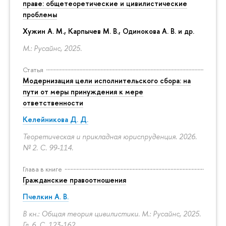
праве: общетеоретические и цивилистические
проблемы
Хужин А. М., Карпычев М. В., Одинокова А. В. и др.
М.: Русайнс, 2025.
Статья
Модернизация цели исполнительского сбора: на
пути от меры принуждения к мере
ответственности
Келейникова Д. Д.
Теоретическая и прикладная юриспруденция. 2026.
№ 2.
С. 99-114.
Глава в книге
Гражданские правоотношения
Пчелкин А. В.
В кн.: Общая теория цивилистики. М.: Русайнс, 2025.
Гл. 6.
С. 123-162.