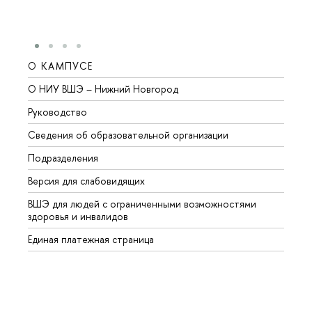
О КАМПУСЕ
ОБР
О НИУ ВШЭ – Нижний Новгород
Бакал
Руководство
Магис
Сведения об образовательной организации
Второ
Подразделения
Высше
Версия для слабовидящих
Курсы
ВШЭ для людей с ограниченными возможностями
Профе
здоровья и инвалидов
Регио
Единая платежная страница
Языко
Выпус
Обрат