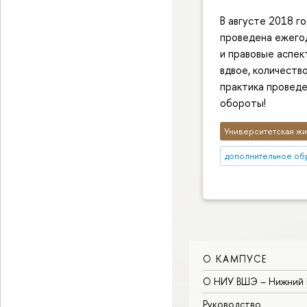
В августе 2018 г
проведена ежегод
и правовые аспек
вдвое, количество
практика провед
обороты!
Университетская жи
дополнительное об
О КАМПУСЕ
О НИУ ВШЭ – Нижний 
Руководство