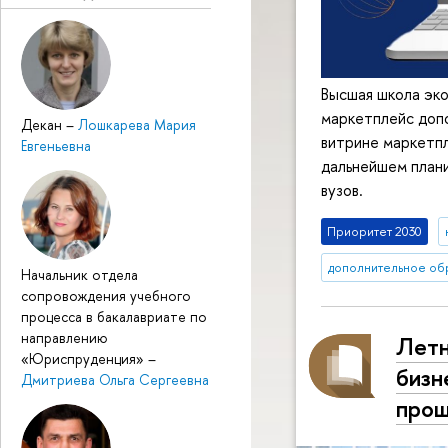
Высшая школа эк
маркетплейс допо
Декан
–
Лошкарева Мария
витрине маркетп
Евгеньевна
дальнейшем план
вузов.
Приоритет 2030
дополнительное об
Начальник отдела
сопровождения учебного
процесса в бакалавриате по
направлению
Летн
«Юриспруденция»
–
бизн
Дмитриева Ольга Сергеевна
прош