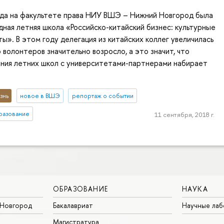
ода на факультете права НИУ ВШЭ – Нижний Новгород была
ная летняя школа «Российско-китайский бизнес: культурные
ты». В этом году делегация из китайских коллег увеличилась
 волонтеров значительно возросло, а это значит, что
ения летних школ с университетами-партнерами набирает
знь
новое в ВШЭ
репортаж о событии
разование
11 сентября, 2018 г.
ОБРАЗОВАНИЕ
НАУКА
Новгород
Бакалавриат
Научные ла
Магистратура