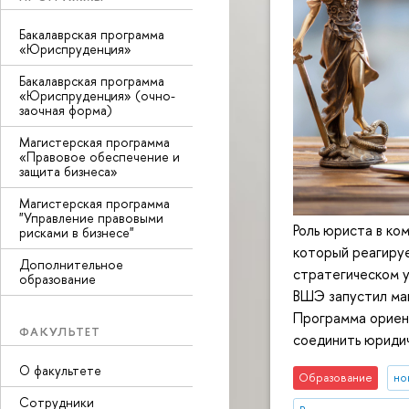
Бакалаврская программа
«Юриспруденция»
Бакалаврская программа
«Юриспруденция» (очно-
заочная форма)
Магистерская программа
«Правовое обеспечение и
защита бизнеса»
Магистерская программа
"Управление правовыми
Роль юриста в ко
рисками в бизнесе"
который реагируе
Дополнительное
стратегическом у
образование
ВШЭ запустил маг
Программа ориент
ФАКУЛЬТЕТ
соединить юридич
О факультете
Образование
но
Сотрудники