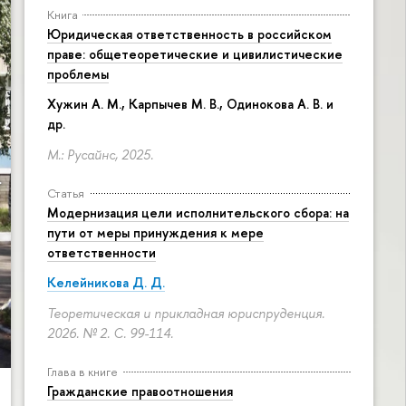
Книга
Юридическая ответственность в российском
праве: общетеоретические и цивилистические
проблемы
Хужин А. М., Карпычев М. В., Одинокова А. В. и
др.
М.: Русайнс, 2025.
Статья
Модернизация цели исполнительского сбора: на
пути от меры принуждения к мере
ответственности
Келейникова Д. Д.
Теоретическая и прикладная юриспруденция.
2026. № 2.
С. 99-114.
Глава в книге
Гражданские правоотношения