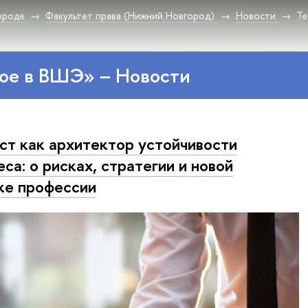
ороде
Факультет права (Нижний Новгород)
Новости
Те
ое в ВШЭ» – Новости
т как архитектор устойчивости
еса: о рисках, стратегии и новой
ке профессии