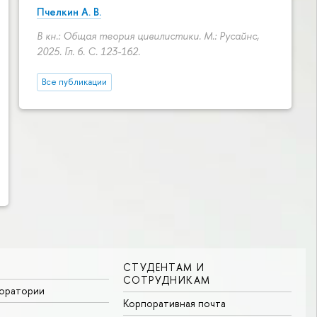
Пчелкин А. В.
В кн.: Общая теория цивилистики. М.: Русайнс,
2025. Гл. 6.
С. 123-162.
Все публикации
СТУДЕНТАМ И
СОТРУДНИКАМ
боратории
Корпоративная почта