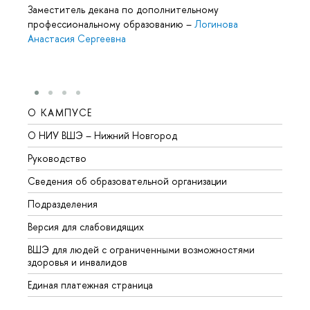
Заместитель декана по дополнительному
профессиональному образованию
–
Логинова
Анастасия Сергеевна
О КАМПУСЕ
ОБР
О НИУ ВШЭ – Нижний Новгород
Бакал
Руководство
Магис
Сведения об образовательной организации
торое
Подразделения
ысшее
ерсия для слабовидящих
Курсы
ШЭ для людей с ограниченными возможностями
Профе
здоровья и инвалидо
Регио
Единая платежная страница
Языко