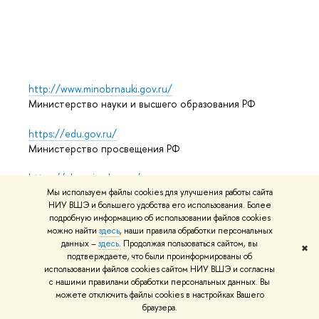
ыпус
Обрат
http://www.minobrnauki.gov.ru/
Министерство науки и высшего образования РФ
https://edu.gov.ru/
Министерство просвещения РФ
https://elearning.hse.ru/mooc
Массовые открытые онлайн-курсы
Мы используем файлы cookies для улучшения работы сайта
НИУ ВШЭ и большего удобства его использования. Более
подробную информацию об использовании файлов cookies
можно найти
здесь
, наши правила обработки персональных
данных –
здесь
. Продолжая пользоваться сайтом, вы
© НИУ ВШЭ 1993–2026
Адреса и контакты
Условия
✖
подтверждаете, что были проинформированы о
использования материало
Политика конфиденциальности
использовании файлов cookies сайтом НИУ ВШЭ и согласны
Карта сайта
с нашими правилами обработки персональных данных. Вы
можете отключить файлы cookies в настройках Вашего
Редактору
раузера.