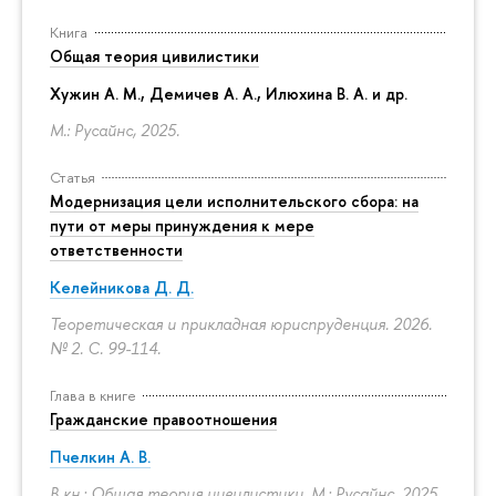
Книга
Общая теория цивилистики
Хужин А. М., Демичев А. А., Илюхина В. А. и др.
М.: Русайнс, 2025.
Статья
Модернизация цели исполнительского сбора: на
пути от меры принуждения к мере
ответственности
Келейникова Д. Д.
Теоретическая и прикладная юриспруденция. 2026.
№ 2.
С. 99-114.
Глава в книге
Гражданские правоотношения
Пчелкин А. В.
В кн.: Общая теория цивилистики. М.: Русайнс, 2025.