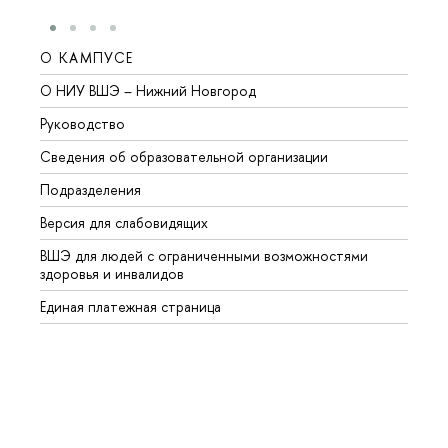
О КАМПУСЕ
ОБР
О НИУ ВШЭ – Нижний Новгород
Бакал
Руководство
Магис
Сведения об образовательной организации
Второ
Подразделения
Высше
Версия для слабовидящих
Курсы
ВШЭ для людей с ограниченными возможностями
Профе
здоровья и инвалидов
Регио
Единая платежная страница
Языко
Выпус
Обрат