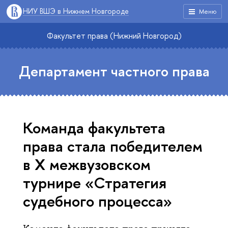
НИУ ВШЭ в Нижнем Новгороде
Меню
Факультет права (Нижний Новгород)
Департамент частного права
Команда факультета
права стала победителем
в Х межвузовском
турнире «Стратегия
судебного процесса»